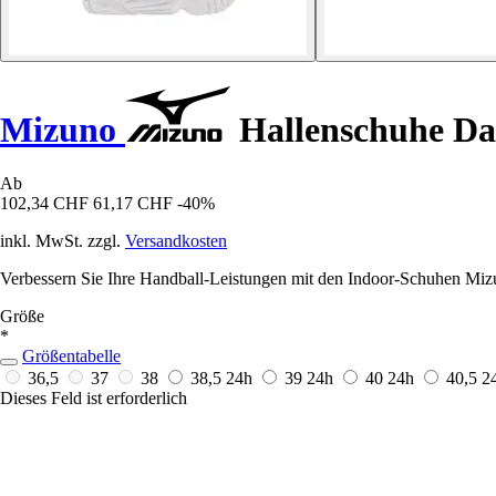
Mizuno
Hallenschuhe D
Ab
102,34 CHF
61,17 CHF
-40%
inkl. MwSt. zzgl.
Versandkosten
Verbessern Sie Ihre Handball-Leistungen mit den Indoor-Schuhen Miz
Größe
*
Größentabelle
36,5
37
38
38,5
24h
39
24h
40
24h
40,5
2
Dieses Feld ist erforderlich