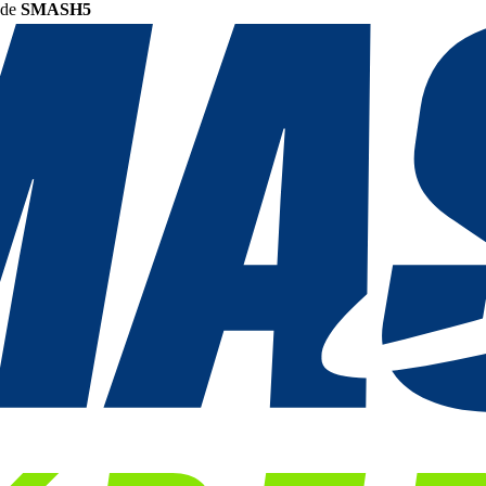
ode
SMASH5