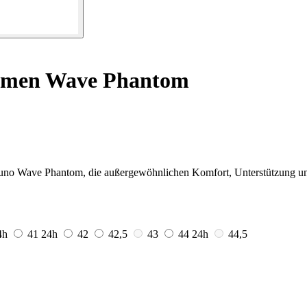
amen Wave Phantom
uno Wave Phantom, die außergewöhnlichen Komfort, Unterstützung und
4h
41
24h
42
42,5
43
44
24h
44,5