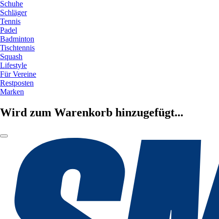
Schuhe
Schläger
Tennis
Padel
Badminton
Tischtennis
Squash
Lifestyle
Für Vereine
Restposten
Marken
Wird zum Warenkorb hinzugefügt...