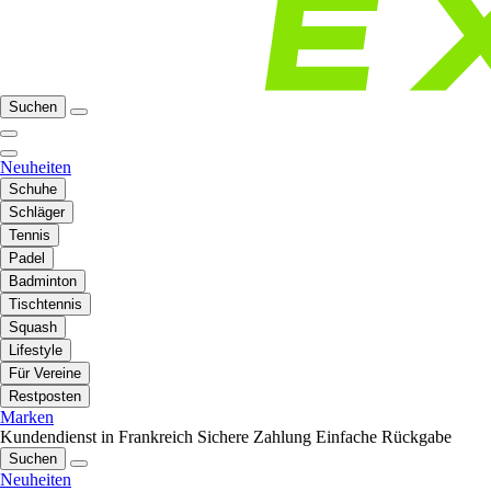
Suchen
Neuheiten
Schuhe
Schläger
Tennis
Padel
Badminton
Tischtennis
Squash
Lifestyle
Für Vereine
Restposten
Marken
Kundendienst in Frankreich
Sichere Zahlung
Einfache Rückgabe
Suchen
Neuheiten