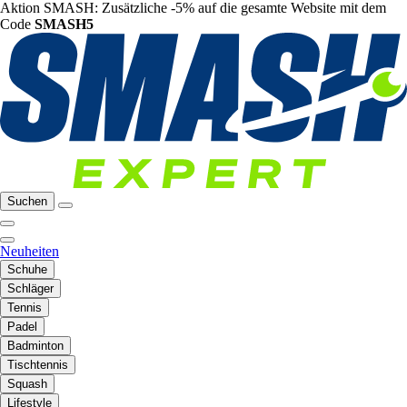
Aktion SMASH: Zusätzliche -5% auf die gesamte Website mit dem
Code
SMASH5
Suchen
Neuheiten
Schuhe
Schläger
Tennis
Padel
Badminton
Tischtennis
Squash
Lifestyle