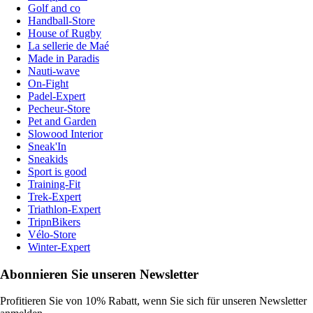
Golf and co
Handball-Store
House of Rugby
La sellerie de Maé
Made in Paradis
Nauti-wave
On-Fight
Padel-Expert
Pecheur-Store
Pet and Garden
Slowood Interior
Sneak'In
Sneakids
Sport is good
Training-Fit
Trek-Expert
Triathlon-Expert
TripnBikers
Vélo-Store
Winter-Expert
Abonnieren Sie unseren Newsletter
Profitieren Sie von 10% Rabatt, wenn Sie sich für unseren Newsletter