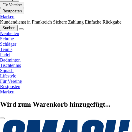
Für Vereine
Restposten
Marken
Kundendienst in Frankreich
Sichere Zahlung
Einfache Rückgabe
Suchen
Neuheiten
Schuhe
Schläger
Tennis
Padel
Badminton
Tischtennis
Squash
Lifestyle
Für Vereine
Restposten
Marken
Wird zum Warenkorb hinzugefügt...