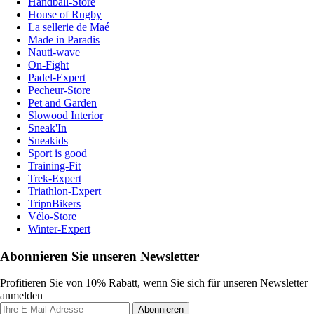
Handball-Store
House of Rugby
La sellerie de Maé
Made in Paradis
Nauti-wave
On-Fight
Padel-Expert
Pecheur-Store
Pet and Garden
Slowood Interior
Sneak'In
Sneakids
Sport is good
Training-Fit
Trek-Expert
Triathlon-Expert
TripnBikers
Vélo-Store
Winter-Expert
Abonnieren Sie unseren Newsletter
Profitieren Sie von 10% Rabatt, wenn Sie sich für unseren Newsletter
anmelden
Abonnieren