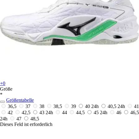
+0
Größe
*
Größentabelle
36,5
37
38
38,5
39
40
24h
40,5
24h
41
42
42,5
43
24h
44
44,5
45
24h
46
46,5
24h
47
48,5
Dieses Feld ist erforderlich