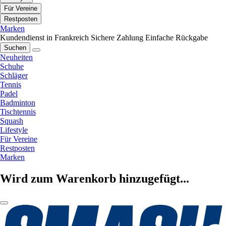
Für Vereine
Restposten
Marken
Kundendienst in Frankreich
Sichere Zahlung
Einfache Rückgabe
Suchen
Neuheiten
Schuhe
Schläger
Tennis
Padel
Badminton
Tischtennis
Squash
Lifestyle
Für Vereine
Restposten
Marken
Wird zum Warenkorb hinzugefügt...