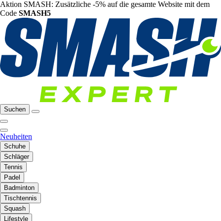
Aktion SMASH: Zusätzliche -5% auf die gesamte Website mit dem
Code
SMASH5
Suchen
Neuheiten
Schuhe
Schläger
Tennis
Padel
Badminton
Tischtennis
Squash
Lifestyle