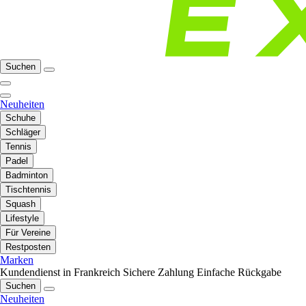
Suchen
Neuheiten
Schuhe
Schläger
Tennis
Padel
Badminton
Tischtennis
Squash
Lifestyle
Für Vereine
Restposten
Marken
Kundendienst in Frankreich
Sichere Zahlung
Einfache Rückgabe
Suchen
Neuheiten