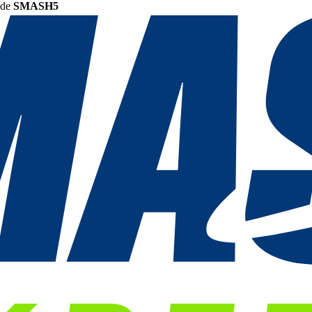
ode
SMASH5