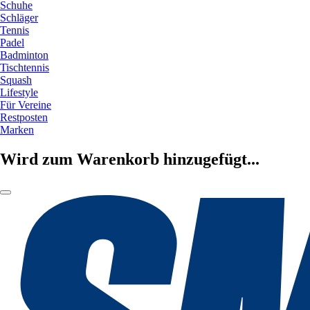
Schuhe
Schläger
Tennis
Padel
Badminton
Tischtennis
Squash
Lifestyle
Für Vereine
Restposten
Marken
Wird zum Warenkorb hinzugefügt...