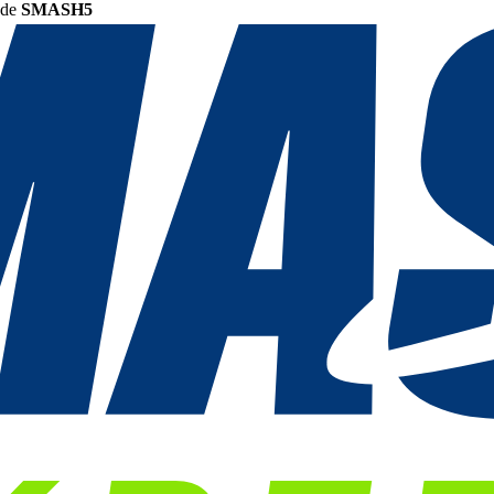
ode
SMASH5