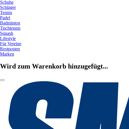
Schuhe
Schläger
Tennis
Padel
Badminton
Tischtennis
Squash
Lifestyle
Für Vereine
Restposten
Marken
Wird zum Warenkorb hinzugefügt...