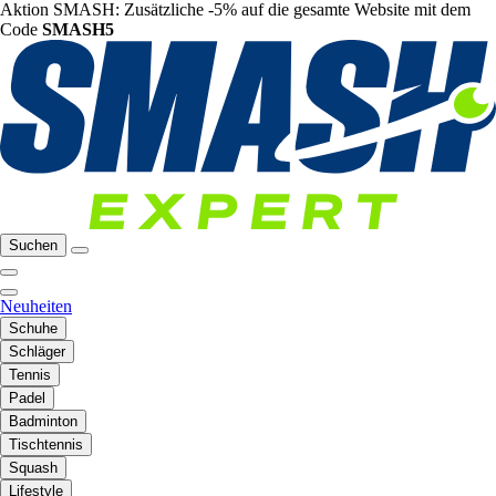
Aktion SMASH: Zusätzliche -5% auf die gesamte Website mit dem
Code
SMASH5
Suchen
Neuheiten
Schuhe
Schläger
Tennis
Padel
Badminton
Tischtennis
Squash
Lifestyle