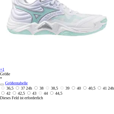
+1
Größe
*
Größentabelle
36,5
37
24h
38
38,5
39
40
40,5
41
24h
42
42,5
43
44
44,5
Dieses Feld ist erforderlich