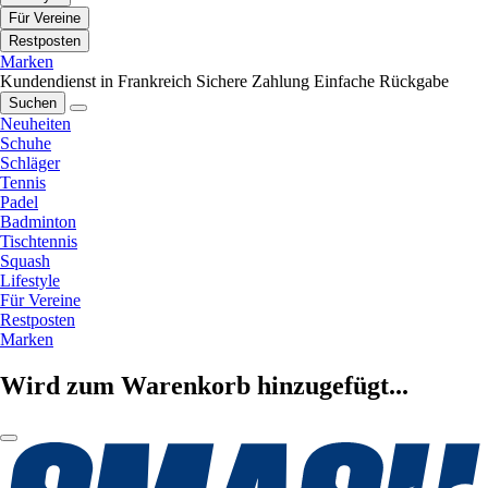
Für Vereine
Restposten
Marken
Kundendienst in Frankreich
Sichere Zahlung
Einfache Rückgabe
Suchen
Neuheiten
Schuhe
Schläger
Tennis
Padel
Badminton
Tischtennis
Squash
Lifestyle
Für Vereine
Restposten
Marken
Wird zum Warenkorb hinzugefügt...