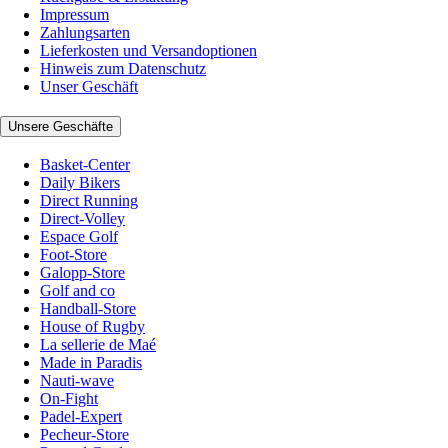
Impressum
Zahlungsarten
Lieferkosten und Versandoptionen
Hinweis zum Datenschutz
Unser Geschäft
Unsere Geschäfte
Basket-Center
Daily Bikers
Direct Running
Direct-Volley
Espace Golf
Foot-Store
Galopp-Store
Golf and co
Handball-Store
House of Rugby
La sellerie de Maé
Made in Paradis
Nauti-wave
On-Fight
Padel-Expert
Pecheur-Store