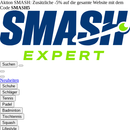
Aktion SMASH: Zusätzliche -5% auf die gesamte Website mit dem
Code
SMASH5
Suchen
Neuheiten
Schuhe
Schläger
Tennis
Padel
Badminton
Tischtennis
Squash
Lifestyle