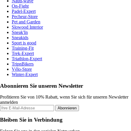
Nauti-wave
On-Fight
Padel-Expert
Pecheur-Store
Pet and Garden
Slowood Interior
Sneak'In
Sneakids
Sport is good
Training-Fit
Trek-Expert
Triathlon-Expert
TripnBikers
Vélo-Store
Winter-Expert
Abonnieren Sie unseren Newsletter
Profitieren Sie von 10% Rabatt, wenn Sie sich für unseren Newsletter
anmelden
Abonnieren
Bleiben Sie in Verbindung