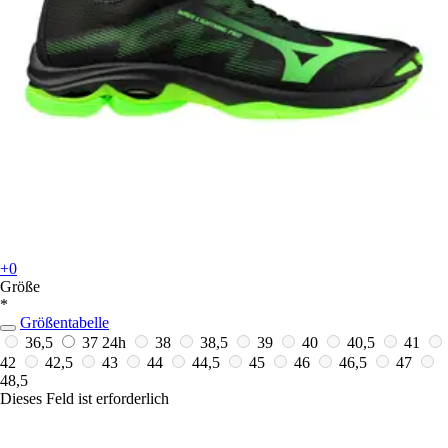
+0
Größe
*
Größentabelle
36,5
37
24h
38
38,5
39
40
40,5
41
42
42,5
43
44
44,5
45
46
46,5
47
48,5
Dieses Feld ist erforderlich