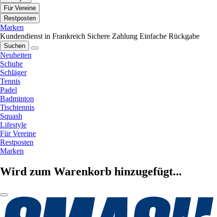
Für Vereine
Restposten
Marken
Kundendienst in Frankreich
Sichere Zahlung
Einfache Rückgabe
Suchen
Neuheiten
Schuhe
Schläger
Tennis
Padel
Badminton
Tischtennis
Squash
Lifestyle
Für Vereine
Restposten
Marken
Wird zum Warenkorb hinzugefügt...