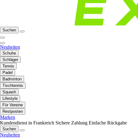
Suchen
Neuheiten
Schuhe
Schläger
Tennis
Padel
Badminton
Tischtennis
Squash
Lifestyle
Für Vereine
Restposten
Marken
Kundendienst in Frankreich
Sichere Zahlung
Einfache Rückgabe
Suchen
Neuheiten