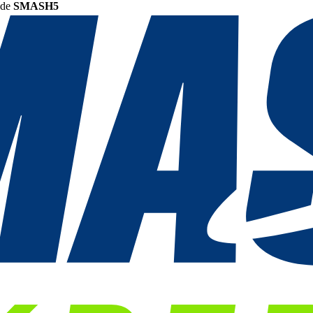
ode
SMASH5