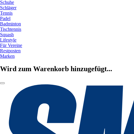
Schuhe
Schläger
Tennis
Padel
Badminton
Tischtennis
Squash
Lifestyle
Für Vereine
Restposten
Marken
Wird zum Warenkorb hinzugefügt...