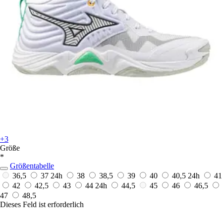
+3
Größe
*
Größentabelle
36,5
37
24h
38
38,5
39
40
40,5
24h
41
42
42,5
43
44
24h
44,5
45
46
46,5
47
48,5
Dieses Feld ist erforderlich