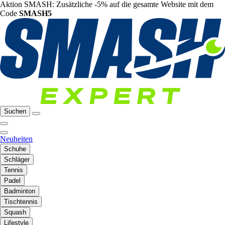
Aktion SMASH: Zusätzliche -5% auf die gesamte Website mit dem
Code
SMASH5
Suchen
Neuheiten
Schuhe
Schläger
Tennis
Padel
Badminton
Tischtennis
Squash
Lifestyle