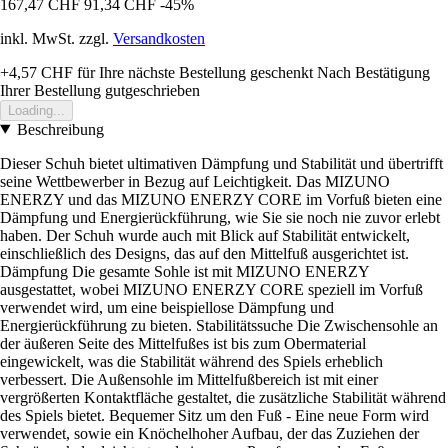
167,47 CHF
91,34 CHF
-45%
inkl. MwSt. zzgl.
Versandkosten
+4,57 CHF
für Ihre nächste Bestellung geschenkt
Nach Bestätigung
Ihrer Bestellung gutgeschrieben
Loading...
Beschreibung
Dieser Schuh bietet ultimativen Dämpfung und Stabilität und übertrifft
seine Wettbewerber in Bezug auf Leichtigkeit. Das MIZUNO
ENERZY und das MIZUNO ENERZY CORE im Vorfuß bieten eine
Dämpfung und Energierückführung, wie Sie sie noch nie zuvor erlebt
haben. Der Schuh wurde auch mit Blick auf Stabilität entwickelt,
einschließlich des Designs, das auf den Mittelfuß ausgerichtet ist.
Dämpfung Die gesamte Sohle ist mit MIZUNO ENERZY
ausgestattet, wobei MIZUNO ENERZY CORE speziell im Vorfuß
verwendet wird, um eine beispiellose Dämpfung und
Energierückführung zu bieten. Stabilitätssuche Die Zwischensohle an
der äußeren Seite des Mittelfußes ist bis zum Obermaterial
eingewickelt, was die Stabilität während des Spiels erheblich
verbessert. Die Außensohle im Mittelfußbereich ist mit einer
vergrößerten Kontaktfläche gestaltet, die zusätzliche Stabilität während
des Spiels bietet. Bequemer Sitz um den Fuß - Eine neue Form wird
verwendet, sowie ein Knöchelhoher Aufbau, der das Zuziehen der