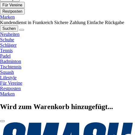
Für Vereine
Restposten
Marken
Kundendienst in Frankreich
Sichere Zahlung
Einfache Rückgabe
Suchen
Neuheiten
Schuhe
Schläger
Tennis
Padel
Badminton
Tischtennis
Squash
Lifestyle
Für Vereine
Restposten
Marken
Wird zum Warenkorb hinzugefügt...