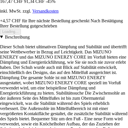
167,47 CHF
91,34 CHF
-45%
inkl. MwSt. zzgl.
Versandkosten
+4,57 CHF
für Ihre nächste Bestellung geschenkt
Nach Bestätigung
Ihrer Bestellung gutgeschrieben
Loading...
Beschreibung
Dieser Schuh bietet ultimativen Dämpfung und Stabilität und übertrifft
seine Wettbewerber in Bezug auf Leichtigkeit. Das MIZUNO
ENERZY und das MIZUNO ENERZY CORE im Vorfuß bieten eine
Dämpfung und Energierückführung, wie Sie sie noch nie zuvor erlebt
haben. Der Schuh wurde auch mit Blick auf Stabilität entwickelt,
einschließlich des Designs, das auf den Mittelfuß ausgerichtet ist.
Dämpfung Die gesamte Sohle ist mit MIZUNO ENERZY
ausgestattet, wobei MIZUNO ENERZY CORE speziell im Vorfuß
verwendet wird, um eine beispiellose Dämpfung und
Energierückführung zu bieten. Stabilitätssuche Die Zwischensohle an
der äußeren Seite des Mittelfußes ist bis zum Obermaterial
eingewickelt, was die Stabilität während des Spiels erheblich
verbessert. Die Außensohle im Mittelfußbereich ist mit einer
vergrößerten Kontaktfläche gestaltet, die zusätzliche Stabilität während
des Spiels bietet. Bequemer Sitz um den Fuß - Eine neue Form wird
verwendet, sowie ein Knöchelhoher Aufbau, der das Zuziehen der