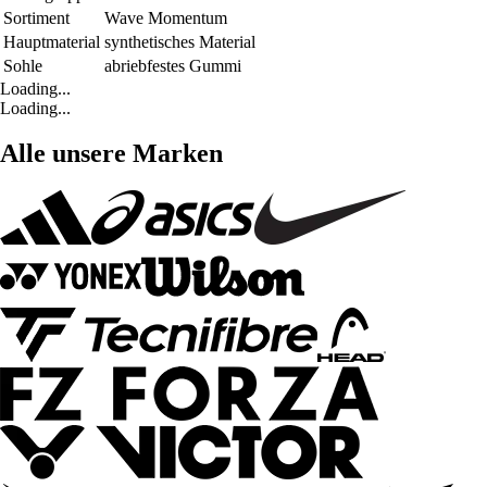
Sortiment
Wave Momentum
Hauptmaterial
synthetisches Material
Sohle
abriebfestes Gummi
Loading...
Loading...
Alle unsere Marken