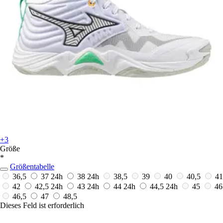
+3
Größe
*
Größentabelle
36,5
37
24h
38
24h
38,5
39
40
40,5
41
42
42,5
24h
43
24h
44
24h
44,5
24h
45
46
46,5
47
48,5
Dieses Feld ist erforderlich