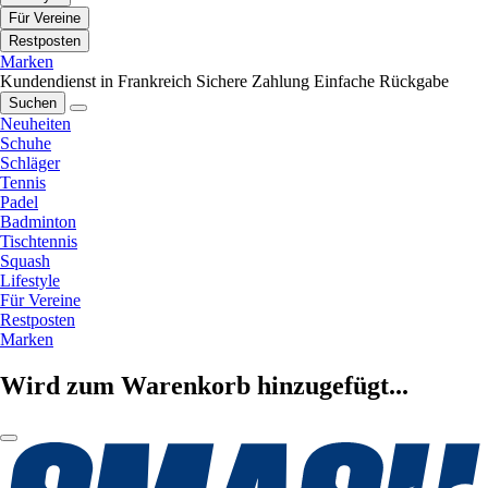
Für Vereine
Restposten
Marken
Kundendienst in Frankreich
Sichere Zahlung
Einfache Rückgabe
Suchen
Neuheiten
Schuhe
Schläger
Tennis
Padel
Badminton
Tischtennis
Squash
Lifestyle
Für Vereine
Restposten
Marken
Wird zum Warenkorb hinzugefügt...