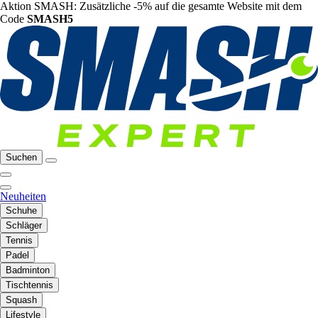
Aktion SMASH: Zusätzliche -5% auf die gesamte Website mit dem
Code
SMASH5
Suchen
Neuheiten
Schuhe
Schläger
Tennis
Padel
Badminton
Tischtennis
Squash
Lifestyle