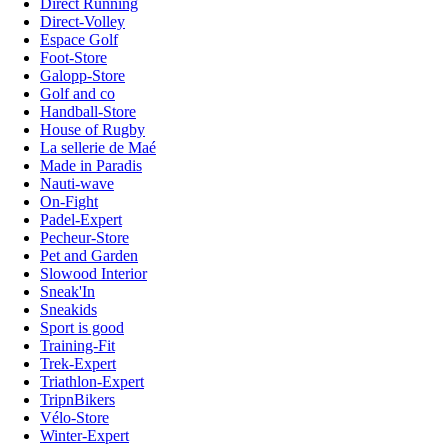
Direct Running
Direct-Volley
Espace Golf
Foot-Store
Galopp-Store
Golf and co
Handball-Store
House of Rugby
La sellerie de Maé
Made in Paradis
Nauti-wave
On-Fight
Padel-Expert
Pecheur-Store
Pet and Garden
Slowood Interior
Sneak'In
Sneakids
Sport is good
Training-Fit
Trek-Expert
Triathlon-Expert
TripnBikers
Vélo-Store
Winter-Expert