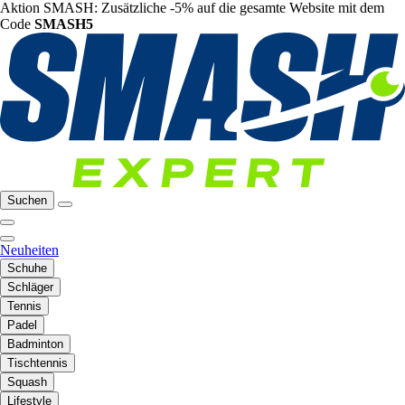
Aktion SMASH: Zusätzliche -5% auf die gesamte Website mit dem
Code
SMASH5
Suchen
Neuheiten
Schuhe
Schläger
Tennis
Padel
Badminton
Tischtennis
Squash
Lifestyle