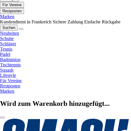
Für Vereine
Restposten
Marken
Kundendienst in Frankreich
Sichere Zahlung
Einfache Rückgabe
Suchen
Neuheiten
Schuhe
Schläger
Tennis
Padel
Badminton
Tischtennis
Squash
Lifestyle
Für Vereine
Restposten
Marken
Wird zum Warenkorb hinzugefügt...