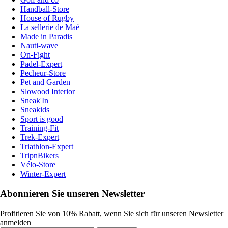
Handball-Store
House of Rugby
La sellerie de Maé
Made in Paradis
Nauti-wave
On-Fight
Padel-Expert
Pecheur-Store
Pet and Garden
Slowood Interior
Sneak'In
Sneakids
Sport is good
Training-Fit
Trek-Expert
Triathlon-Expert
TripnBikers
Vélo-Store
Winter-Expert
Abonnieren Sie unseren Newsletter
Profitieren Sie von 10% Rabatt, wenn Sie sich für unseren Newsletter
anmelden