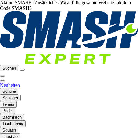
Aktion SMASH: Zusätzliche -5% auf die gesamte Website mit dem
Code
SMASH5
Suchen
Neuheiten
Schuhe
Schläger
Tennis
Padel
Badminton
Tischtennis
Squash
Lifestyle