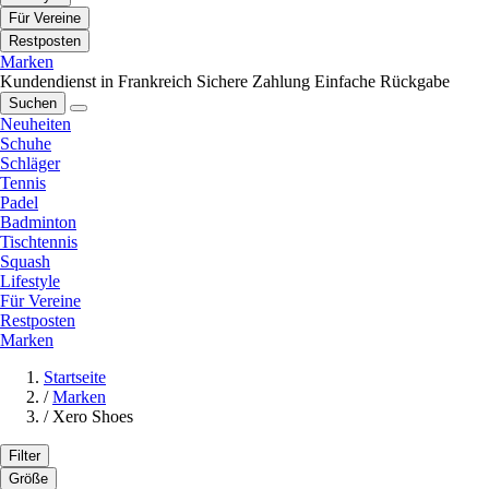
Für Vereine
Restposten
Marken
Kundendienst in Frankreich
Sichere Zahlung
Einfache Rückgabe
Suchen
Neuheiten
Schuhe
Schläger
Tennis
Padel
Badminton
Tischtennis
Squash
Lifestyle
Für Vereine
Restposten
Marken
Startseite
/
Marken
/
Xero Shoes
Filter
Größe