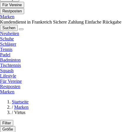
Für Vereine
Restposten
Marken
Kundendienst in Frankreich
Sichere Zahlung
Einfache Rückgabe
Suchen
Neuheiten
Schuhe
Schläger
Tennis
Padel
Badminton
Tischtennis
Squash
Lifestyle
Für Vereine
Restposten
Marken
Startseite
/
Marken
/
Virtus
Filter
Größe