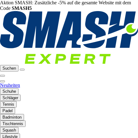
Aktion SMASH: Zusätzliche -5% auf die gesamte Website mit dem
Code
SMASH5
Suchen
Neuheiten
Schuhe
Schläger
Tennis
Padel
Badminton
Tischtennis
Squash
Lifestyle