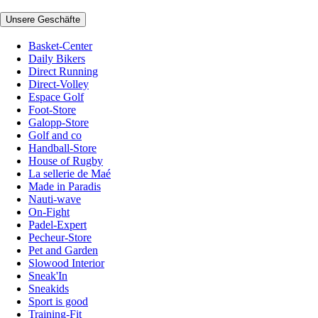
Unsere Geschäfte
Basket-Center
Daily Bikers
Direct Running
Direct-Volley
Espace Golf
Foot-Store
Galopp-Store
Golf and co
Handball-Store
House of Rugby
La sellerie de Maé
Made in Paradis
Nauti-wave
On-Fight
Padel-Expert
Pecheur-Store
Pet and Garden
Slowood Interior
Sneak'In
Sneakids
Sport is good
Training-Fit