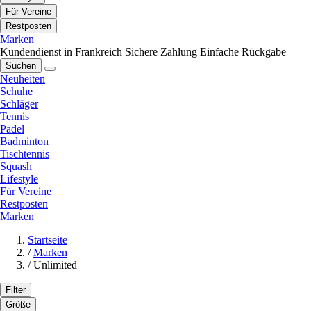
Für Vereine
Restposten
Marken
Kundendienst in Frankreich
Sichere Zahlung
Einfache Rückgabe
Suchen
Neuheiten
Schuhe
Schläger
Tennis
Padel
Badminton
Tischtennis
Squash
Lifestyle
Für Vereine
Restposten
Marken
Startseite
/
Marken
/
Unlimited
Filter
Größe