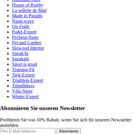
House of Rugby
La sellerie de Maé
Made in Paradis
Nauti-wave
On-Fight
Padel-Expert
Pecheur-Store
Pet and Garden
Slowood Interior
Sneak'In
Sneakids
Sport is good
Training-Fit
Trek-Expert
Triathlon-Expert
TripnBikers
Vélo-Store
Winter-Expert
Abonnieren Sie unseren Newsletter
Profitieren Sie von 10% Rabatt, wenn Sie sich für unseren Newsletter
anmelden
Abonnieren