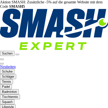
Aktion SMASH: Zusätzliche -5% auf die gesamte Website mit dem
Code
SMASH5
Suchen
Neuheiten
Schuhe
Schläger
Tennis
Padel
Badminton
Tischtennis
Squash
Lifestyle