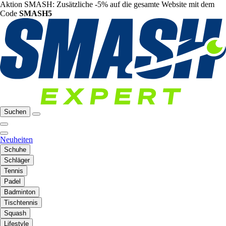
Aktion SMASH: Zusätzliche -5% auf die gesamte Website mit dem
Code
SMASH5
Suchen
Neuheiten
Schuhe
Schläger
Tennis
Padel
Badminton
Tischtennis
Squash
Lifestyle