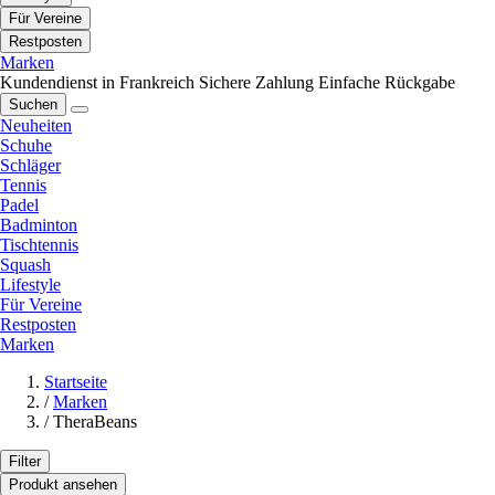
Für Vereine
Restposten
Marken
Kundendienst in Frankreich
Sichere Zahlung
Einfache Rückgabe
Suchen
Neuheiten
Schuhe
Schläger
Tennis
Padel
Badminton
Tischtennis
Squash
Lifestyle
Für Vereine
Restposten
Marken
Startseite
/
Marken
/
TheraBeans
Filter
Produkt ansehen