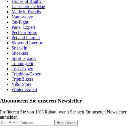
House of Rugby
La sellerie de Maé
Made in Paradis
Nauti-wave
On-Fight
Padel-Expert
Pecheur-Store
Pet and Garden
Slowood Interior
Sneak'In
Sneakids
Sport is good
Training-Fit
Trek-Expert
Triathlon-Expert
TripnBikers
Vélo-Store
Winter-Expert
Abonnieren Sie unseren Newsletter
Profitieren Sie von 10% Rabatt, wenn Sie sich für unseren Newsletter
anmelden
Abonnieren