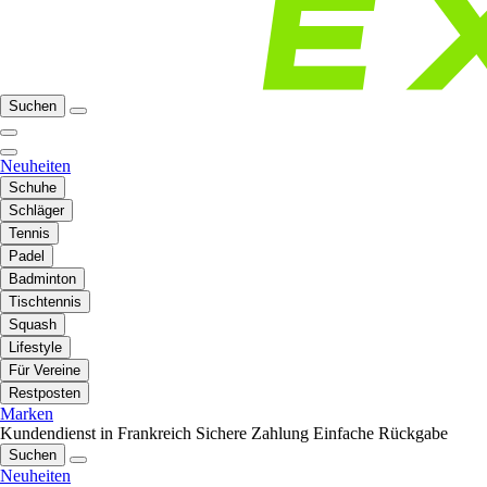
Suchen
Neuheiten
Schuhe
Schläger
Tennis
Padel
Badminton
Tischtennis
Squash
Lifestyle
Für Vereine
Restposten
Marken
Kundendienst in Frankreich
Sichere Zahlung
Einfache Rückgabe
Suchen
Neuheiten