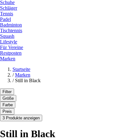
Schuhe
Schläger
Tennis
Padel
Badminton
Tischtennis
Squash
Lifestyle
Für Vereine
Restposten
Marken
Startseite
/
Marken
/
Still in Black
Filter
Größe
Farbe
Preis
3 Produkte anzeigen
Still in Black