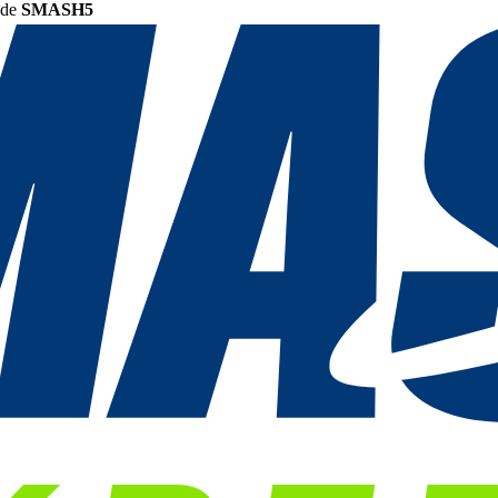
ode
SMASH5