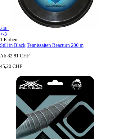
24h
+-3
1 Farben
Still in Black
Tennissaiten Reacturn 200 m
Ab
82,81 CHF
45,20 CHF