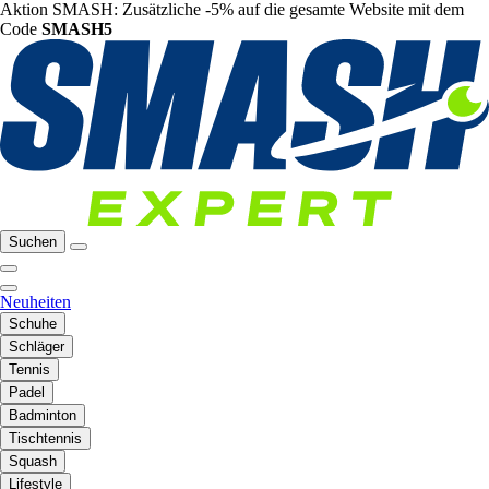
Aktion SMASH: Zusätzliche -5% auf die gesamte Website mit dem
Code
SMASH5
Suchen
Neuheiten
Schuhe
Schläger
Tennis
Padel
Badminton
Tischtennis
Squash
Lifestyle