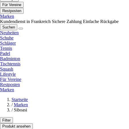
Für Vereine
Restposten
Marken
Kundendienst in Frankreich
Sichere Zahlung
Einfache Rückgabe
Suchen
Neuheiten
Schuhe
Schläger
Tennis
Padel
Badminton
Tischtennis
Squash
Lifestyle
Für Vereine
Restposten
Marken
Startseite
/
Marken
/
Siboasi
Filter
Produkt ansehen