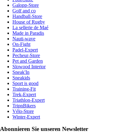
Galopp-Store
Golf and co
Handball-Store
House of Rugby
La sellerie de Maé
Made in Paradis
Nauti-wave
On-Fight
Padel-Expert
Pecheur-Store
Pet and Garden
Slowood Interior
Sneak'In
Sneakids
Sport is good
Training-Fit
Trek-Expert
Triathlon-Expert
TripnBikers
Vélo-Store
Winter-Expert
Abonnieren Sie unseren Newsletter