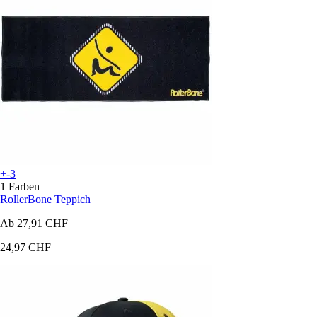
+-3
1 Farben
RollerBone
Teppich
Ab
27,91 CHF
24,97 CHF