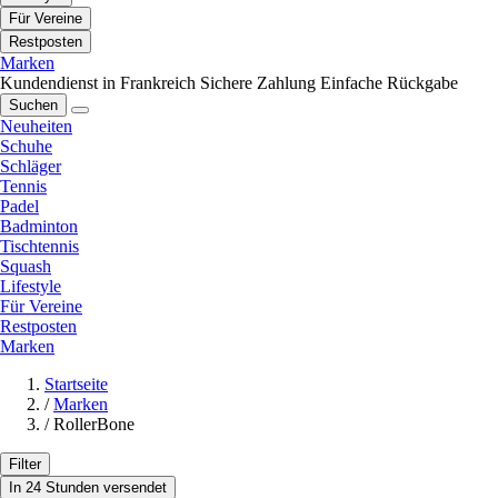
Für Vereine
Restposten
Marken
Kundendienst in Frankreich
Sichere Zahlung
Einfache Rückgabe
Suchen
Neuheiten
Schuhe
Schläger
Tennis
Padel
Badminton
Tischtennis
Squash
Lifestyle
Für Vereine
Restposten
Marken
Startseite
/
Marken
/
RollerBone
Filter
In 24 Stunden versendet