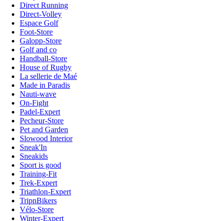
Direct Running
Direct-Volley
Espace Golf
Foot-Store
Galopp-Store
Golf and co
Handball-Store
House of Rugby
La sellerie de Maé
Made in Paradis
Nauti-wave
On-Fight
Padel-Expert
Pecheur-Store
Pet and Garden
Slowood Interior
Sneak'In
Sneakids
Sport is good
Training-Fit
Trek-Expert
Triathlon-Expert
TripnBikers
Vélo-Store
Winter-Expert