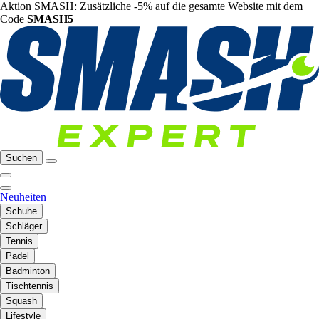
Aktion SMASH: Zusätzliche -5% auf die gesamte Website mit dem
Code
SMASH5
Suchen
Neuheiten
Schuhe
Schläger
Tennis
Padel
Badminton
Tischtennis
Squash
Lifestyle