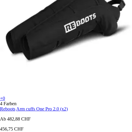
+0
4 Farben
Reboots
Arm cuffs One Pro 2.0 (x2)
Ab
482,88 CHF
456,75 CHF