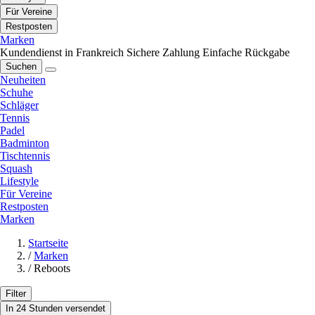
Für Vereine
Restposten
Marken
Kundendienst in Frankreich
Sichere Zahlung
Einfache Rückgabe
Suchen
Neuheiten
Schuhe
Schläger
Tennis
Padel
Badminton
Tischtennis
Squash
Lifestyle
Für Vereine
Restposten
Marken
Startseite
/
Marken
/
Reboots
Filter
In 24 Stunden versendet