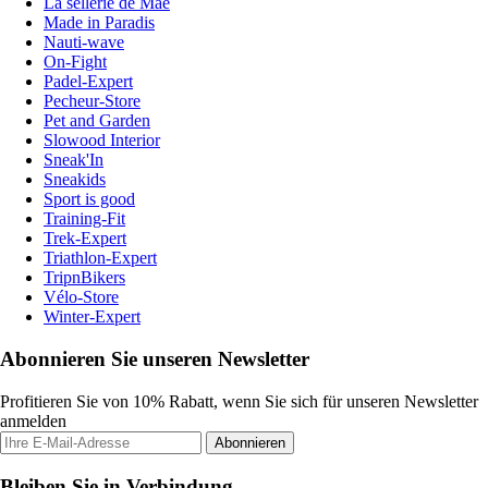
La sellerie de Maé
Made in Paradis
Nauti-wave
On-Fight
Padel-Expert
Pecheur-Store
Pet and Garden
Slowood Interior
Sneak'In
Sneakids
Sport is good
Training-Fit
Trek-Expert
Triathlon-Expert
TripnBikers
Vélo-Store
Winter-Expert
Abonnieren Sie unseren Newsletter
Profitieren Sie von 10% Rabatt, wenn Sie sich für unseren Newsletter
anmelden
Abonnieren
Bleiben Sie in Verbindung