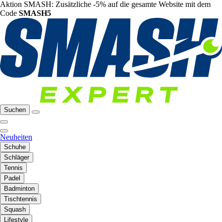
Aktion SMASH: Zusätzliche -5% auf die gesamte Website mit dem
Code
SMASH5
Suchen
Neuheiten
Schuhe
Schläger
Tennis
Padel
Badminton
Tischtennis
Squash
Lifestyle