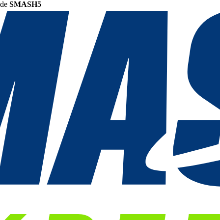
ode
SMASH5