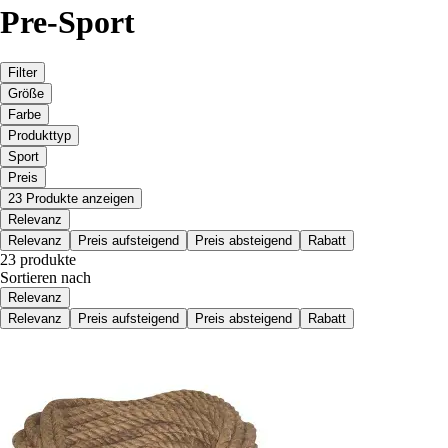
Pre-Sport
Filter
Größe
Farbe
Produkttyp
Sport
Preis
23 Produkte anzeigen
Relevanz
Relevanz
Preis aufsteigend
Preis absteigend
Rabatt
23 produkte
Sortieren nach
Relevanz
Relevanz
Preis aufsteigend
Preis absteigend
Rabatt