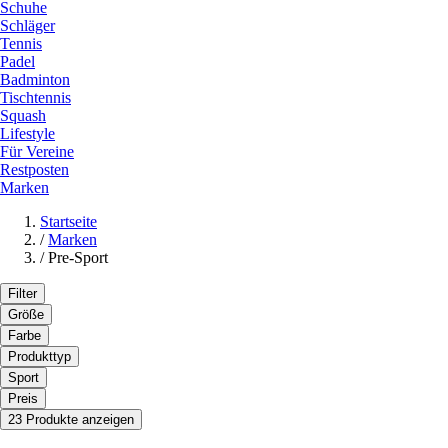
Schuhe
Schläger
Tennis
Padel
Badminton
Tischtennis
Squash
Lifestyle
Für Vereine
Restposten
Marken
Startseite
/
Marken
/
Pre-Sport
Filter
Größe
Farbe
Produkttyp
Sport
Preis
23 Produkte anzeigen