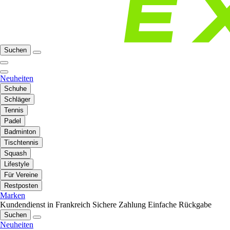
Suchen
Neuheiten
Schuhe
Schläger
Tennis
Padel
Badminton
Tischtennis
Squash
Lifestyle
Für Vereine
Restposten
Marken
Kundendienst in Frankreich
Sichere Zahlung
Einfache Rückgabe
Suchen
Neuheiten