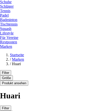
Schuhe
Schläger
Tennis
Padel
Badminton
Tischtennis
Squash
Lifestyle
Für Vereine
Restposten
Marken
Startseite
/
Marken
/
Huari
Filter
Größe
Produkt ansehen
Huari
Filter