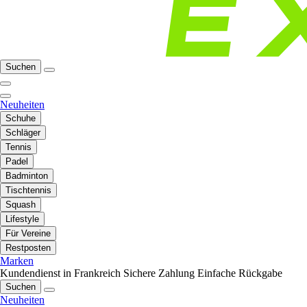
Suchen
Neuheiten
Schuhe
Schläger
Tennis
Padel
Badminton
Tischtennis
Squash
Lifestyle
Für Vereine
Restposten
Marken
Kundendienst in Frankreich
Sichere Zahlung
Einfache Rückgabe
Suchen
Neuheiten