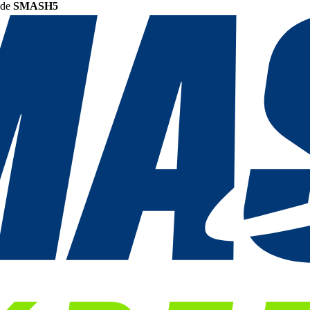
ode
SMASH5