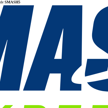
ode
SMASH5