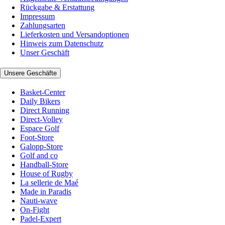
Rückgabe & Erstattung
Impressum
Zahlungsarten
Lieferkosten und Versandoptionen
Hinweis zum Datenschutz
Unser Geschäft
Unsere Geschäfte
Basket-Center
Daily Bikers
Direct Running
Direct-Volley
Espace Golf
Foot-Store
Galopp-Store
Golf and co
Handball-Store
House of Rugby
La sellerie de Maé
Made in Paradis
Nauti-wave
On-Fight
Padel-Expert