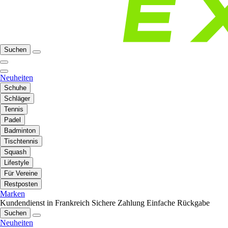
Suchen
Neuheiten
Schuhe
Schläger
Tennis
Padel
Badminton
Tischtennis
Squash
Lifestyle
Für Vereine
Restposten
Marken
Kundendienst in Frankreich
Sichere Zahlung
Einfache Rückgabe
Suchen
Neuheiten