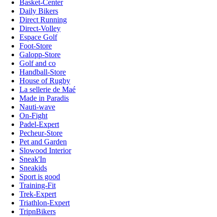
Basket-Center
Daily Bikers
Direct Running
Direct-Volley
Espace Golf
Foot-Store
Galopp-Store
Golf and co
Handball-Store
House of Rugby
La sellerie de Maé
Made in Paradis
Nauti-wave
On-Fight
Padel-Expert
Pecheur-Store
Pet and Garden
Slowood Interior
Sneak'In
Sneakids
Sport is good
Training-Fit
Trek-Expert
Triathlon-Expert
TripnBikers