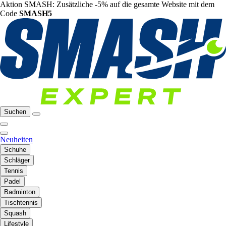
Aktion SMASH: Zusätzliche -5% auf die gesamte Website mit dem
Code
SMASH5
Suchen
Neuheiten
Schuhe
Schläger
Tennis
Padel
Badminton
Tischtennis
Squash
Lifestyle