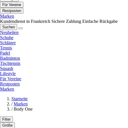
Für Vereine
Restposten
Marken
Kundendienst in Frankreich
Sichere Zahlung
Einfache Rückgabe
Suchen
Neuheiten
Schuhe
Schläger
Tennis
Padel
Badminton
Tischtennis
Squash
Lifestyle
Für Vereine
Restposten
Marken
Startseite
/
Marken
/
Body One
Filter
Größe