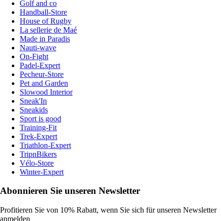
Golf and co
Handball-Store
House of Rugby
La sellerie de Maé
Made in Paradis
Nauti-wave
On-Fight
Padel-Expert
Pecheur-Store
Pet and Garden
Slowood Interior
Sneak'In
Sneakids
Sport is good
Training-Fit
Trek-Expert
Triathlon-Expert
TripnBikers
Vélo-Store
Winter-Expert
Abonnieren Sie unseren Newsletter
Profitieren Sie von 10% Rabatt, wenn Sie sich für unseren Newsletter
anmelden