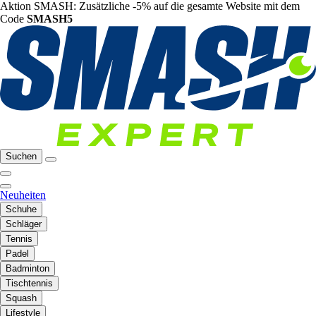
Aktion SMASH: Zusätzliche -5% auf die gesamte Website mit dem
Code
SMASH5
Suchen
Neuheiten
Schuhe
Schläger
Tennis
Padel
Badminton
Tischtennis
Squash
Lifestyle