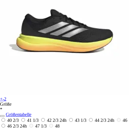
+-2
Größe
*
Größentabelle
40 2/3
41 1/3
42 2/3
24h
43 1/3
44 2/3
24h
46
46 2/3
24h
47 1/3
48