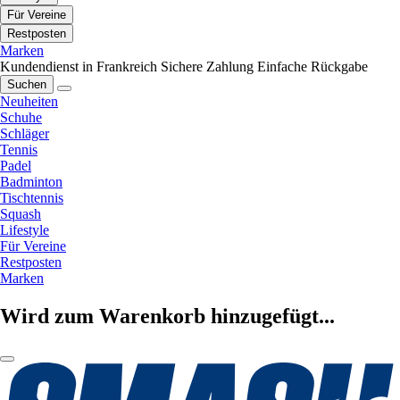
Für Vereine
Restposten
Marken
Kundendienst in Frankreich
Sichere Zahlung
Einfache Rückgabe
Suchen
Neuheiten
Schuhe
Schläger
Tennis
Padel
Badminton
Tischtennis
Squash
Lifestyle
Für Vereine
Restposten
Marken
Wird zum Warenkorb hinzugefügt...