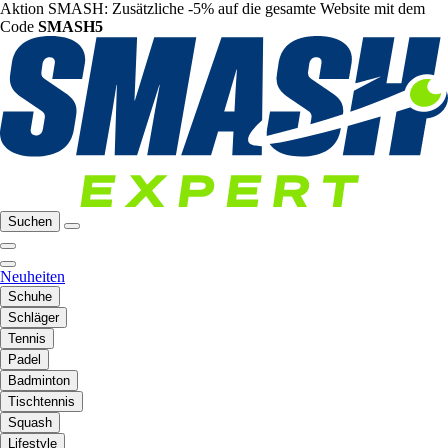
Aktion SMASH: Zusätzliche -5% auf die gesamte Website mit dem
Code
SMASH5
Suchen
Neuheiten
Schuhe
Schläger
Tennis
Padel
Badminton
Tischtennis
Squash
Lifestyle