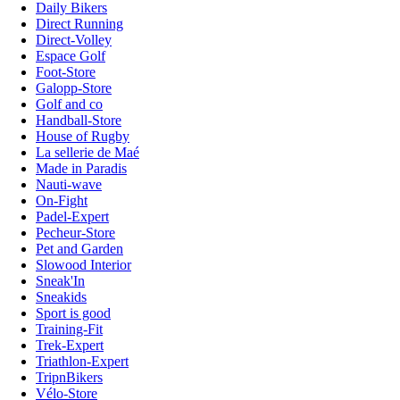
Daily Bikers
Direct Running
Direct-Volley
Espace Golf
Foot-Store
Galopp-Store
Golf and co
Handball-Store
House of Rugby
La sellerie de Maé
Made in Paradis
Nauti-wave
On-Fight
Padel-Expert
Pecheur-Store
Pet and Garden
Slowood Interior
Sneak'In
Sneakids
Sport is good
Training-Fit
Trek-Expert
Triathlon-Expert
TripnBikers
Vélo-Store