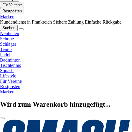
Für Vereine
Restposten
Marken
Kundendienst in Frankreich
Sichere Zahlung
Einfache Rückgabe
Suchen
Neuheiten
Schuhe
Schläger
Tennis
Padel
Badminton
Tischtennis
Squash
Lifestyle
Für Vereine
Restposten
Marken
Wird zum Warenkorb hinzugefügt...