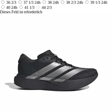
36 2/3
37 1/3
24h
38
24h
38 2/3
24h
39 1/3
24h
40
24h
41 1/3
44 2/3
Dieses Feld ist erforderlich