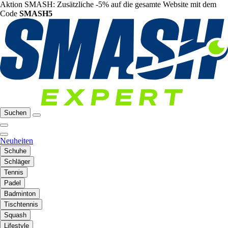
Aktion SMASH: Zusätzliche -5% auf die gesamte Website mit dem
Code
SMASH5
Suchen
Neuheiten
Schuhe
Schläger
Tennis
Padel
Badminton
Tischtennis
Squash
Lifestyle