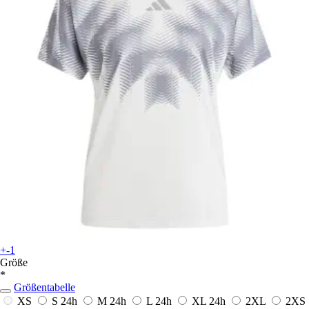
+-1
Größe
*
Größentabelle
XS
S
24h
M
24h
L
24h
XL
24h
2XL
2XS