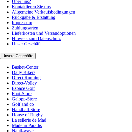
Über uns?
Kontaktieren Sie uns
Allgemeine Verkaufsbedingungen
Rückgabe & Erstattung
Impressum
Zahlungsarten
Lieferkosten und Versandoptionen
Hinweis zum Datenschutz
Unser Geschäft
Unsere Geschäfte
Basket-Center
Daily Bikers
Direct Running
Direct-Volley
Espace Golf
Foot-Store
Galopp-Store
Golf and co
Handball-Store
House of Rugby
La sellerie de Maé
Made in Paradis
Nauti-wave