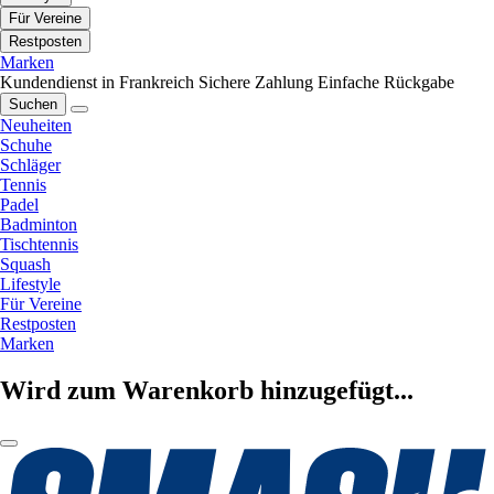
Für Vereine
Restposten
Marken
Kundendienst in Frankreich
Sichere Zahlung
Einfache Rückgabe
Suchen
Neuheiten
Schuhe
Schläger
Tennis
Padel
Badminton
Tischtennis
Squash
Lifestyle
Für Vereine
Restposten
Marken
Wird zum Warenkorb hinzugefügt...