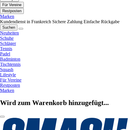
Für Vereine
Restposten
Marken
Kundendienst in Frankreich
Sichere Zahlung
Einfache Rückgabe
Suchen
Neuheiten
Schuhe
Schläger
Tennis
Padel
Badminton
Tischtennis
Squash
Lifestyle
Für Vereine
Restposten
Marken
Wird zum Warenkorb hinzugefügt...