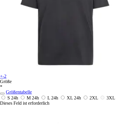
+-2
Größe
*
Größentabelle
S
24h
M
24h
L
24h
XL
24h
2XL
3XL
Dieses Feld ist erforderlich