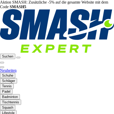
Aktion SMASH: Zusätzliche -5% auf die gesamte Website mit dem
Code
SMASH5
Suchen
Neuheiten
Schuhe
Schläger
Tennis
Padel
Badminton
Tischtennis
Squash
Lifestyle