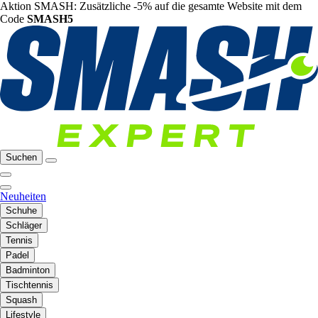
Aktion SMASH: Zusätzliche -5% auf die gesamte Website mit dem
Code
SMASH5
Suchen
Neuheiten
Schuhe
Schläger
Tennis
Padel
Badminton
Tischtennis
Squash
Lifestyle