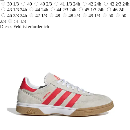
39 1/3
40
40 2/3
41 1/3
24h
42
24h
42 2/3
24h
43 1/3
24h
44
24h
44 2/3
24h
45 1/3
24h
46
24h
46 2/3
24h
47 1/3
48
48 2/3
49 1/3
50
50
2/3
51 1/3
Dieses Feld ist erforderlich