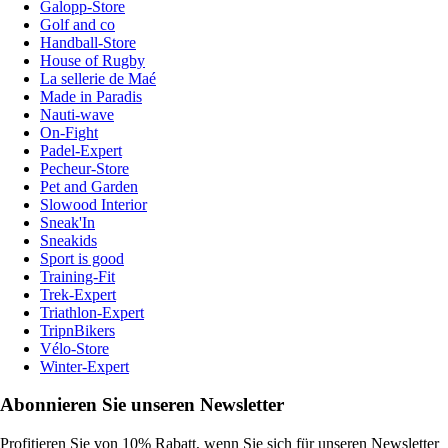
Galopp-Store
Golf and co
Handball-Store
House of Rugby
La sellerie de Maé
Made in Paradis
Nauti-wave
On-Fight
Padel-Expert
Pecheur-Store
Pet and Garden
Slowood Interior
Sneak'In
Sneakids
Sport is good
Training-Fit
Trek-Expert
Triathlon-Expert
TripnBikers
Vélo-Store
Winter-Expert
Abonnieren Sie unseren Newsletter
Profitieren Sie von 10% Rabatt, wenn Sie sich für unseren Newsletter