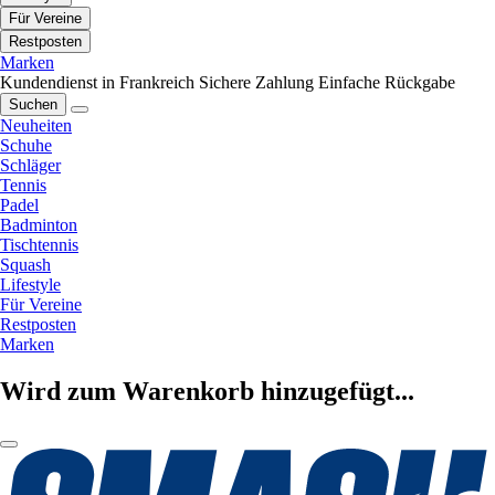
Für Vereine
Restposten
Marken
Kundendienst in Frankreich
Sichere Zahlung
Einfache Rückgabe
Suchen
Neuheiten
Schuhe
Schläger
Tennis
Padel
Badminton
Tischtennis
Squash
Lifestyle
Für Vereine
Restposten
Marken
Wird zum Warenkorb hinzugefügt...