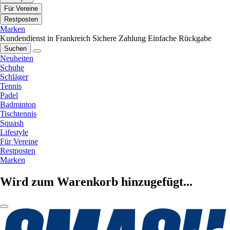
Für Vereine
Restposten
Marken
Kundendienst in Frankreich
Sichere Zahlung
Einfache Rückgabe
Suchen
Neuheiten
Schuhe
Schläger
Tennis
Padel
Badminton
Tischtennis
Squash
Lifestyle
Für Vereine
Restposten
Marken
Wird zum Warenkorb hinzugefügt...