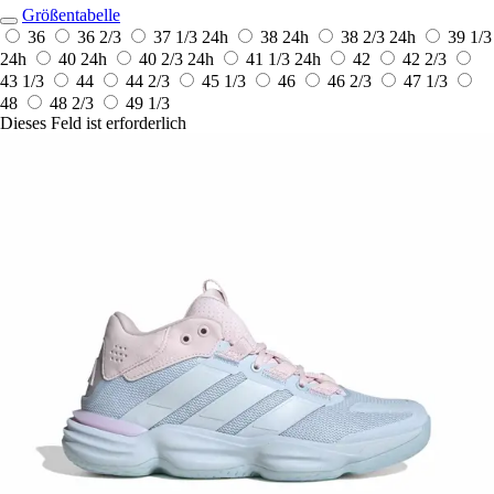
Größentabelle
36
36 2/3
37 1/3
24h
38
24h
38 2/3
24h
39 1/3
24h
40
24h
40 2/3
24h
41 1/3
24h
42
42 2/3
43 1/3
44
44 2/3
45 1/3
46
46 2/3
47 1/3
48
48 2/3
49 1/3
Dieses Feld ist erforderlich