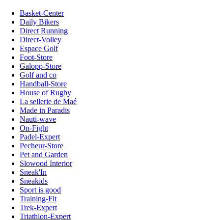
Basket-Center
Daily Bikers
Direct Running
Direct-Volley
Espace Golf
Foot-Store
Galopp-Store
Golf and co
Handball-Store
House of Rugby
La sellerie de Maé
Made in Paradis
Nauti-wave
On-Fight
Padel-Expert
Pecheur-Store
Pet and Garden
Slowood Interior
Sneak'In
Sneakids
Sport is good
Training-Fit
Trek-Expert
Triathlon-Expert