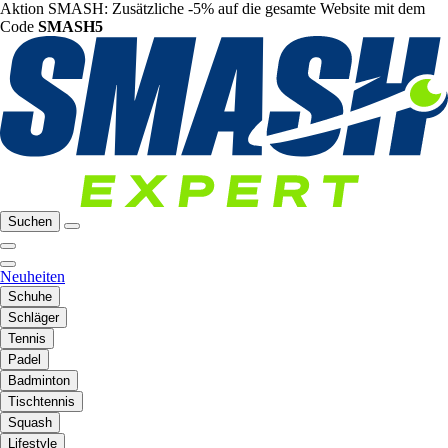
Aktion SMASH: Zusätzliche -5% auf die gesamte Website mit dem
Code
SMASH5
Suchen
Neuheiten
Schuhe
Schläger
Tennis
Padel
Badminton
Tischtennis
Squash
Lifestyle