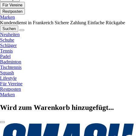
Für Vereine
Restposten
Marken
Kundendienst in Frankreich
Sichere Zahlung
Einfache Rückgabe
Suchen
Neuheiten
Schuhe
Schläger
Tennis
Padel
Badminton
Tischtennis
Squash
Lifestyle
Für Vereine
Restposten
Marken
Wird zum Warenkorb hinzugefügt...