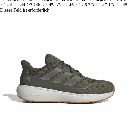
44
44 2/3
24h
45 1/3
46
46 2/3
47 1/3
48
Dieses Feld ist erforderlich