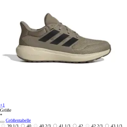
+1
Größe
*
Größentabelle
39 1/3
40
40 2/3
41 1/3
42
42 2/3
43 1/3