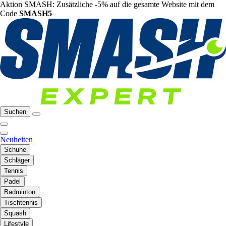
Aktion SMASH: Zusätzliche -5% auf die gesamte Website mit dem
Code
SMASH5
Suchen
Neuheiten
Schuhe
Schläger
Tennis
Padel
Badminton
Tischtennis
Squash
Lifestyle