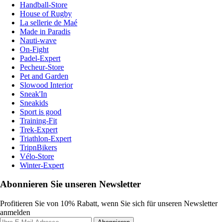
Handball-Store
House of Rugby
La sellerie de Maé
Made in Paradis
Nauti-wave
On-Fight
Padel-Expert
Pecheur-Store
Pet and Garden
Slowood Interior
Sneak'In
Sneakids
Sport is good
Training-Fit
Trek-Expert
Triathlon-Expert
TripnBikers
Vélo-Store
Winter-Expert
Abonnieren Sie unseren Newsletter
Profitieren Sie von 10% Rabatt, wenn Sie sich für unseren Newsletter
anmelden