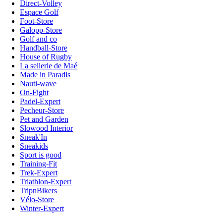
Direct-Volley
Espace Golf
Foot-Store
Galopp-Store
Golf and co
Handball-Store
House of Rugby
La sellerie de Maé
Made in Paradis
Nauti-wave
On-Fight
Padel-Expert
Pecheur-Store
Pet and Garden
Slowood Interior
Sneak'In
Sneakids
Sport is good
Training-Fit
Trek-Expert
Triathlon-Expert
TripnBikers
Vélo-Store
Winter-Expert