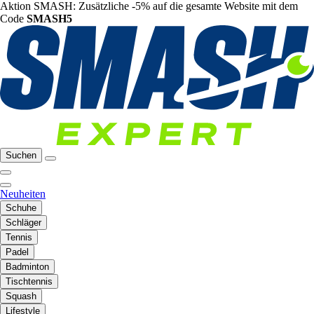
Aktion SMASH: Zusätzliche -5% auf die gesamte Website mit dem
Code
SMASH5
Suchen
Neuheiten
Schuhe
Schläger
Tennis
Padel
Badminton
Tischtennis
Squash
Lifestyle