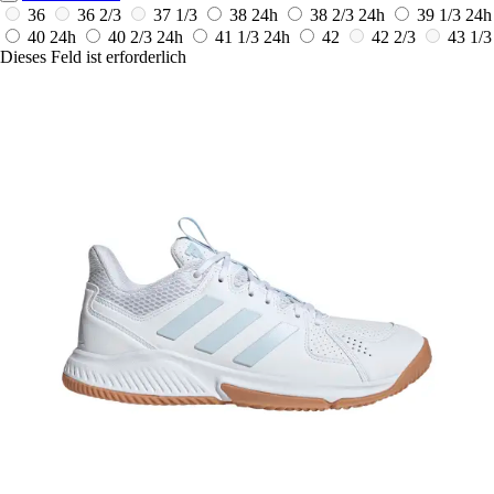
36
36 2/3
37 1/3
38
24h
38 2/3
24h
39 1/3
24h
40
24h
40 2/3
24h
41 1/3
24h
42
42 2/3
43 1/3
Dieses Feld ist erforderlich