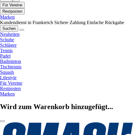
Für Vereine
Restposten
Marken
Kundendienst in Frankreich
Sichere Zahlung
Einfache Rückgabe
Suchen
Neuheiten
Schuhe
Schläger
Tennis
Padel
Badminton
Tischtennis
Squash
Lifestyle
Für Vereine
Restposten
Marken
Wird zum Warenkorb hinzugefügt...