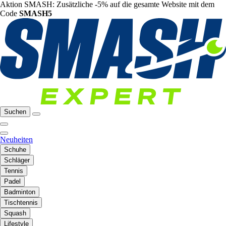
Aktion SMASH: Zusätzliche -5% auf die gesamte Website mit dem
Code
SMASH5
Suchen
Neuheiten
Schuhe
Schläger
Tennis
Padel
Badminton
Tischtennis
Squash
Lifestyle