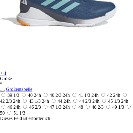
+-1
Größe
*
Größentabelle
39 1/3
40
24h
40 2/3
24h
41 1/3
24h
42
24h
42 2/3
24h
43 1/3
24h
44
24h
44 2/3
24h
45 1/3
24h
46
24h
46 2/3
47 1/3
24h
48
48 2/3
49 1/3
50
51 1/3
Dieses Feld ist erforderlich