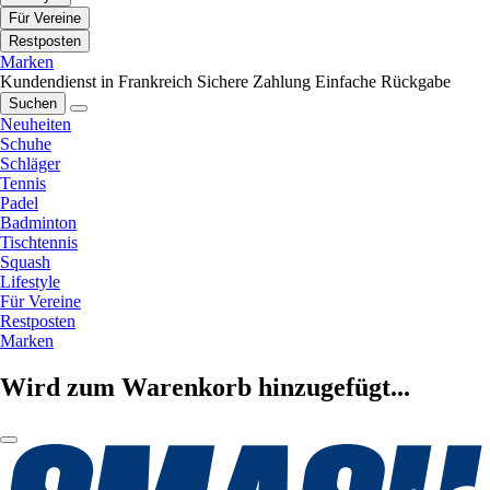
Für Vereine
Restposten
Marken
Kundendienst in Frankreich
Sichere Zahlung
Einfache Rückgabe
Suchen
Neuheiten
Schuhe
Schläger
Tennis
Padel
Badminton
Tischtennis
Squash
Lifestyle
Für Vereine
Restposten
Marken
Wird zum Warenkorb hinzugefügt...