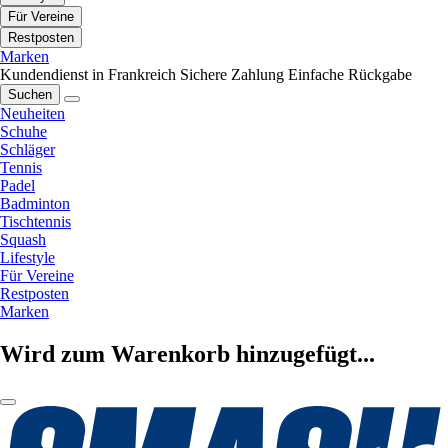
Für Vereine
Restposten
Marken
Kundendienst in Frankreich
Sichere Zahlung
Einfache Rückgabe
Suchen
Neuheiten
Schuhe
Schläger
Tennis
Padel
Badminton
Tischtennis
Squash
Lifestyle
Für Vereine
Restposten
Marken
Wird zum Warenkorb hinzugefügt...