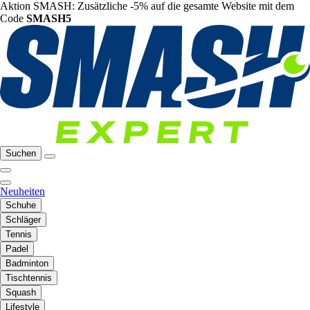
Aktion SMASH: Zusätzliche -5% auf die gesamte Website mit dem
Code
SMASH5
Suchen
Neuheiten
Schuhe
Schläger
Tennis
Padel
Badminton
Tischtennis
Squash
Lifestyle