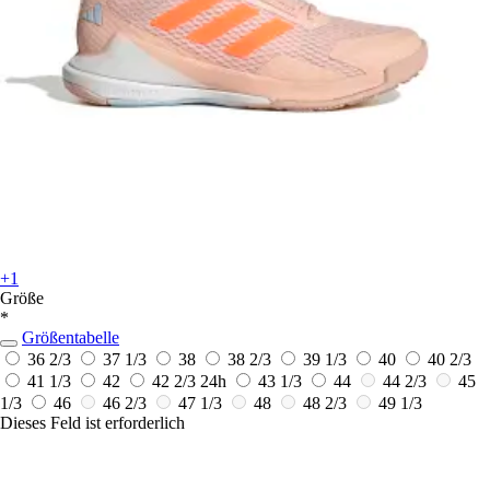
+1
Größe
*
Größentabelle
36 2/3
37 1/3
38
38 2/3
39 1/3
40
40 2/3
41 1/3
42
42 2/3
24h
43 1/3
44
44 2/3
45
1/3
46
46 2/3
47 1/3
48
48 2/3
49 1/3
Dieses Feld ist erforderlich