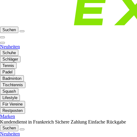
Suchen
Neuheiten
Schuhe
Schläger
Tennis
Padel
Badminton
Tischtennis
Squash
Lifestyle
Für Vereine
Restposten
Marken
Kundendienst in Frankreich
Sichere Zahlung
Einfache Rückgabe
Suchen
Neuheiten