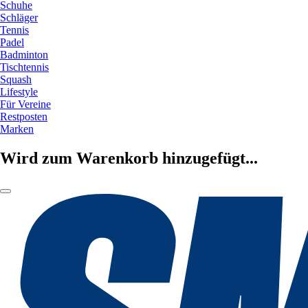
Schuhe
Schläger
Tennis
Padel
Badminton
Tischtennis
Squash
Lifestyle
Für Vereine
Restposten
Marken
Wird zum Warenkorb hinzugefügt...