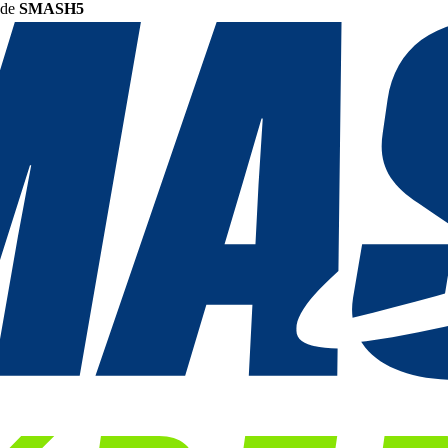
ode
SMASH5