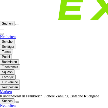
Suchen
Neuheiten
Schuhe
Schläger
Tennis
Padel
Badminton
Tischtennis
Squash
Lifestyle
Für Vereine
Restposten
Marken
Kundendienst in Frankreich
Sichere Zahlung
Einfache Rückgabe
Suchen
Neuheiten