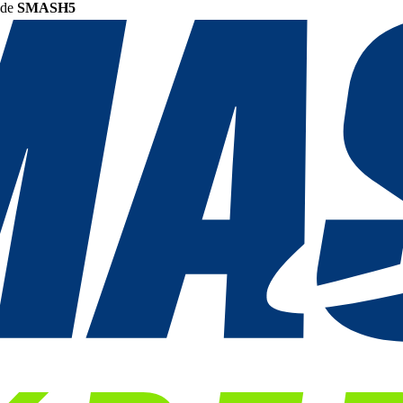
ode
SMASH5