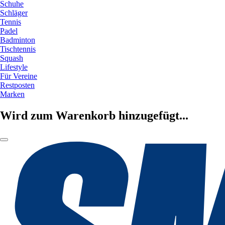
Schuhe
Schläger
Tennis
Padel
Badminton
Tischtennis
Squash
Lifestyle
Für Vereine
Restposten
Marken
Wird zum Warenkorb hinzugefügt...