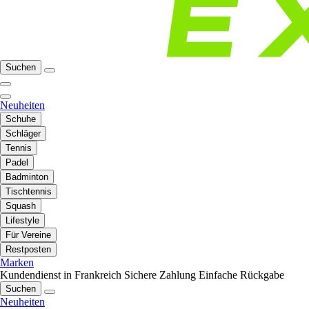
Suchen
Neuheiten
Schuhe
Schläger
Tennis
Padel
Badminton
Tischtennis
Squash
Lifestyle
Für Vereine
Restposten
Marken
Kundendienst in Frankreich
Sichere Zahlung
Einfache Rückgabe
Suchen
Neuheiten