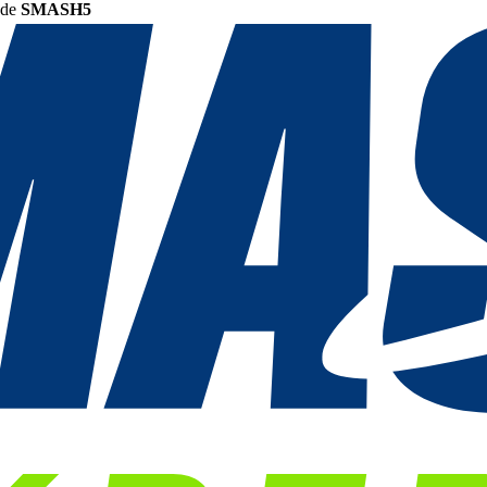
ode
SMASH5