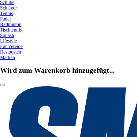
Schuhe
Schläger
Tennis
Padel
Badminton
Tischtennis
Squash
Lifestyle
Für Vereine
Restposten
Marken
Wird zum Warenkorb hinzugefügt...