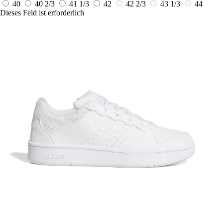
40
40 2/3
41 1/3
42
42 2/3
43 1/3
44
Dieses Feld ist erforderlich