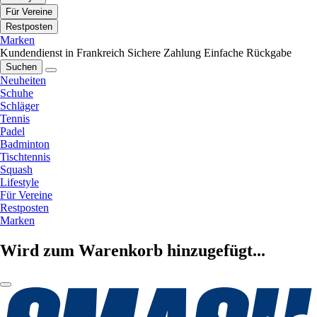
Für Vereine
Restposten
Marken
Kundendienst in Frankreich
Sichere Zahlung
Einfache Rückgabe
Suchen
Neuheiten
Schuhe
Schläger
Tennis
Padel
Badminton
Tischtennis
Squash
Lifestyle
Für Vereine
Restposten
Marken
Wird zum Warenkorb hinzugefügt...