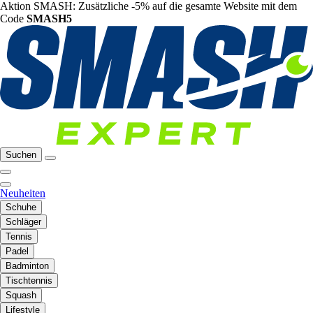
Aktion SMASH: Zusätzliche -5% auf die gesamte Website mit dem
Code
SMASH5
Suchen
Neuheiten
Schuhe
Schläger
Tennis
Padel
Badminton
Tischtennis
Squash
Lifestyle