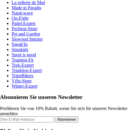
La sellerie de Maé
Made in Paradis
Nauti-wave
On-Fight
Padel-Expert
Pecheur-Store
Pet and Garden
Slowood Interior
Sneak'In
Sneakids
Sport is good
Training-Fit
Trek-Expert
Triathlon-Expert
TripnBikers
Vélo-Store
Winter-Expert
Abonnieren Sie unseren Newsletter
Profitieren Sie von 10% Rabatt, wenn Sie sich für unseren Newsletter
anmelden
Abonnieren