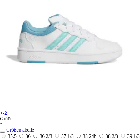
+-2
Größe
*
Größentabelle
35,5
36
36 2/3
37 1/3
38
24h
38 2/3
39 1/3