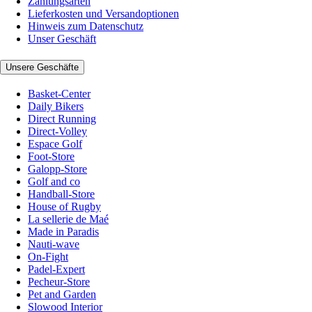
Zahlungsarten
Lieferkosten und Versandoptionen
Hinweis zum Datenschutz
Unser Geschäft
Unsere Geschäfte
Basket-Center
Daily Bikers
Direct Running
Direct-Volley
Espace Golf
Foot-Store
Galopp-Store
Golf and co
Handball-Store
House of Rugby
La sellerie de Maé
Made in Paradis
Nauti-wave
On-Fight
Padel-Expert
Pecheur-Store
Pet and Garden
Slowood Interior