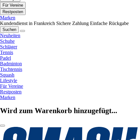
Für Vereine
Restposten
Marken
Kundendienst in Frankreich
Sichere Zahlung
Einfache Rückgabe
Suchen
Neuheiten
Schuhe
Schläger
Tennis
Padel
Badminton
Tischtennis
Squash
Lifestyle
Für Vereine
Restposten
Marken
Wird zum Warenkorb hinzugefügt...