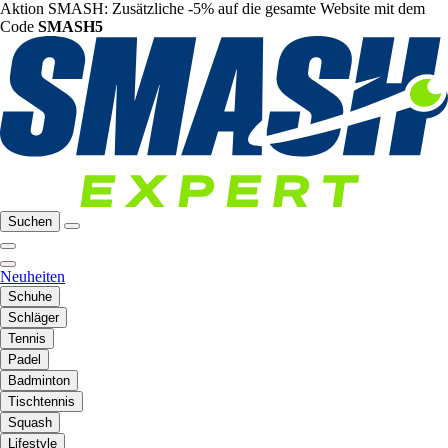
Aktion SMASH: Zusätzliche -5% auf die gesamte Website mit dem
Code
SMASH5
Suchen
Neuheiten
Schuhe
Schläger
Tennis
Padel
Badminton
Tischtennis
Squash
Lifestyle