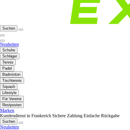
Suchen
Neuheiten
Schuhe
Schläger
Tennis
Padel
Badminton
Tischtennis
Squash
Lifestyle
Für Vereine
Restposten
Marken
Kundendienst in Frankreich
Sichere Zahlung
Einfache Rückgabe
Suchen
Neuheiten