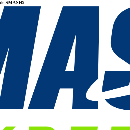
ode
SMASH5