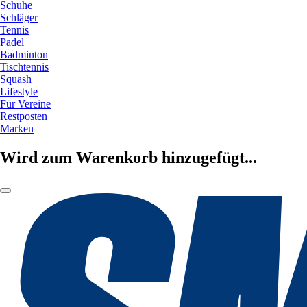
Schuhe
Schläger
Tennis
Padel
Badminton
Tischtennis
Squash
Lifestyle
Für Vereine
Restposten
Marken
Wird zum Warenkorb hinzugefügt...