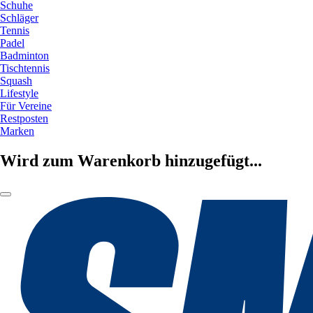
Schuhe
Schläger
Tennis
Padel
Badminton
Tischtennis
Squash
Lifestyle
Für Vereine
Restposten
Marken
Wird zum Warenkorb hinzugefügt...