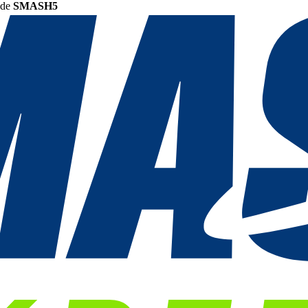
ode
SMASH5