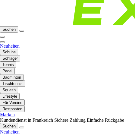
Suchen
Neuheiten
Schuhe
Schläger
Tennis
Padel
Badminton
Tischtennis
Squash
Lifestyle
Für Vereine
Restposten
Marken
Kundendienst in Frankreich
Sichere Zahlung
Einfache Rückgabe
Suchen
Neuheiten