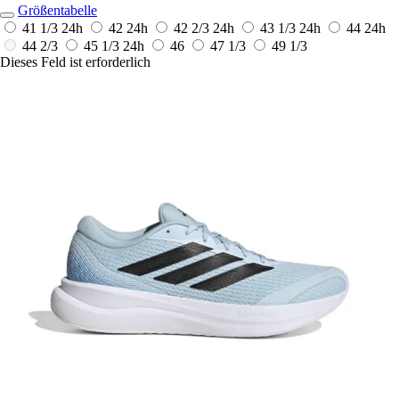
Größentabelle
41 1/3
24h
42
24h
42 2/3
24h
43 1/3
24h
44
24h
44 2/3
45 1/3
24h
46
47 1/3
49 1/3
Dieses Feld ist erforderlich