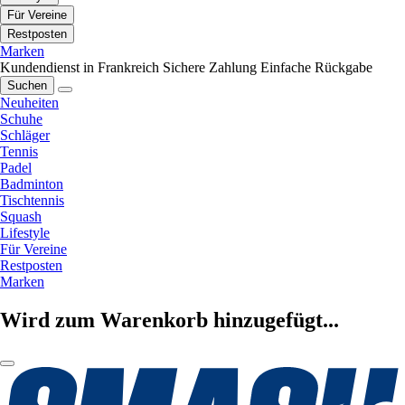
Für Vereine
Restposten
Marken
Kundendienst in Frankreich
Sichere Zahlung
Einfache Rückgabe
Suchen
Neuheiten
Schuhe
Schläger
Tennis
Padel
Badminton
Tischtennis
Squash
Lifestyle
Für Vereine
Restposten
Marken
Wird zum Warenkorb hinzugefügt...