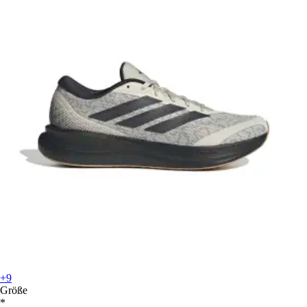
+9
Größe
*