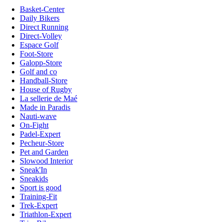
Basket-Center
Daily Bikers
Direct Running
Direct-Volley
Espace Golf
Foot-Store
Galopp-Store
Golf and co
Handball-Store
House of Rugby
La sellerie de Maé
Made in Paradis
Nauti-wave
On-Fight
Padel-Expert
Pecheur-Store
Pet and Garden
Slowood Interior
Sneak'In
Sneakids
Sport is good
Training-Fit
Trek-Expert
Triathlon-Expert