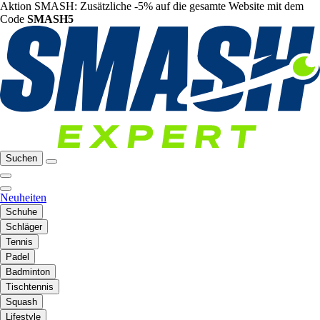
Aktion SMASH: Zusätzliche -5% auf die gesamte Website mit dem
Code
SMASH5
Suchen
Neuheiten
Schuhe
Schläger
Tennis
Padel
Badminton
Tischtennis
Squash
Lifestyle