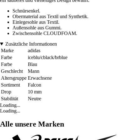
ein sauberes und vielseitiges Design bewahrt.
Schnürsenkel.
Obermaterial aus Textil und Synthetik.
Einlegesohle aus Textil.
Außensohle aus Gummi.
Zwischensohle CLOUDFOAM.
Zusätzliche Informationen
Marke
adidas
Farbe
iceblu/cblack/brblue
Farbe
Blau
Geschlecht
Mann
Altersgruppe
Erwachsene
Sortiment
Falcon
Drop
10 mm
Stabilität
Neutre
Loading...
Loading...
Alle unsere Marken