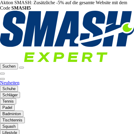
Aktion SMASH: Zusätzliche -5% auf die gesamte Website mit dem
Code
SMASH5
Suchen
Neuheiten
Schuhe
Schläger
Tennis
Padel
Badminton
Tischtennis
Squash
Lifestyle