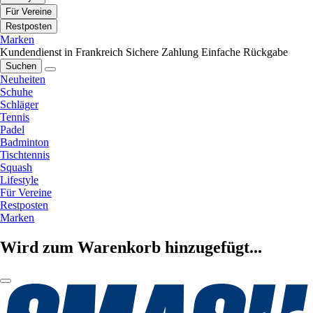
Für Vereine
Restposten
Marken
Kundendienst in Frankreich
Sichere Zahlung
Einfache Rückgabe
Suchen
Neuheiten
Schuhe
Schläger
Tennis
Padel
Badminton
Tischtennis
Squash
Lifestyle
Für Vereine
Restposten
Marken
Wird zum Warenkorb hinzugefügt...