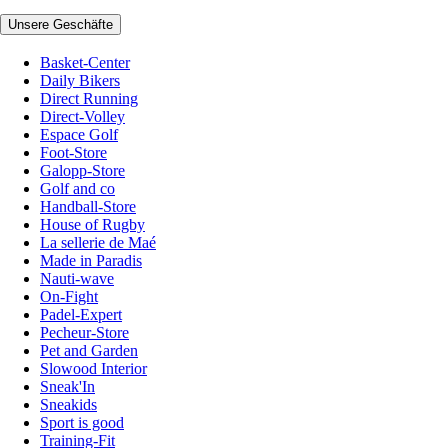
Unsere Geschäfte
Basket-Center
Daily Bikers
Direct Running
Direct-Volley
Espace Golf
Foot-Store
Galopp-Store
Golf and co
Handball-Store
House of Rugby
La sellerie de Maé
Made in Paradis
Nauti-wave
On-Fight
Padel-Expert
Pecheur-Store
Pet and Garden
Slowood Interior
Sneak'In
Sneakids
Sport is good
Training-Fit