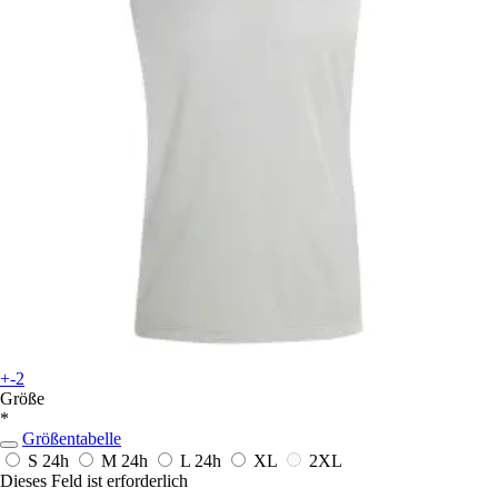
+-2
Größe
*
Größentabelle
S
24h
M
24h
L
24h
XL
2XL
Dieses Feld ist erforderlich