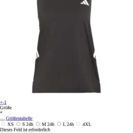
+-1
Größe
*
Größentabelle
XS
S
24h
M
24h
L
24h
4XL
Dieses Feld ist erforderlich