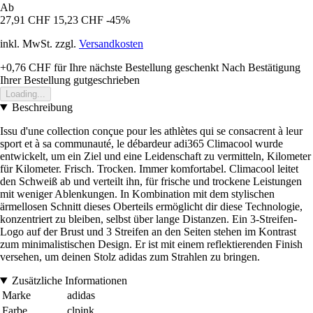
Ab
27,91 CHF
15,23 CHF
-45%
inkl. MwSt. zzgl.
Versandkosten
+0,76 CHF
für Ihre nächste Bestellung geschenkt
Nach Bestätigung
Ihrer Bestellung gutgeschrieben
Loading...
Beschreibung
Issu d'une collection conçue pour les athlètes qui se consacrent à leur
sport et à sa communauté, le débardeur adi365 Climacool wurde
entwickelt, um ein Ziel und eine Leidenschaft zu vermitteln, Kilometer
für Kilometer. Frisch. Trocken. Immer komfortabel. Climacool leitet
den Schweiß ab und verteilt ihn, für frische und trockene Leistungen
mit weniger Ablenkungen. In Kombination mit dem stylischen
ärmellosen Schnitt dieses Oberteils ermöglicht dir diese Technologie,
konzentriert zu bleiben, selbst über lange Distanzen. Ein 3-Streifen-
Logo auf der Brust und 3 Streifen an den Seiten stehen im Kontrast
zum minimalistischen Design. Er ist mit einem reflektierenden Finish
versehen, um deinen Stolz adidas zum Strahlen zu bringen.
Zusätzliche Informationen
Marke
adidas
Farbe
clpink