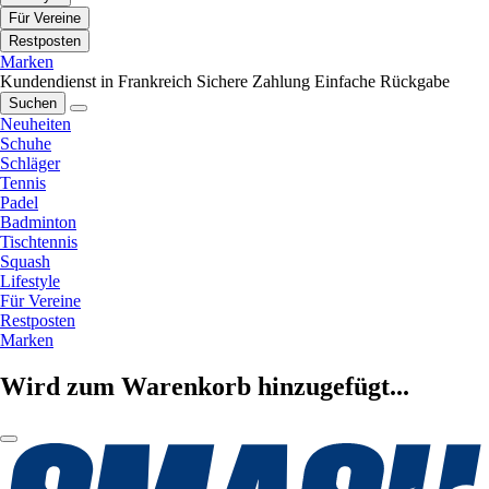
Für Vereine
Restposten
Marken
Kundendienst in Frankreich
Sichere Zahlung
Einfache Rückgabe
Suchen
Neuheiten
Schuhe
Schläger
Tennis
Padel
Badminton
Tischtennis
Squash
Lifestyle
Für Vereine
Restposten
Marken
Wird zum Warenkorb hinzugefügt...