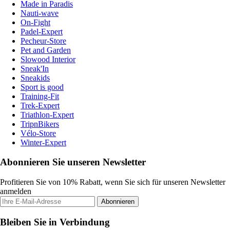
Made in Paradis
Nauti-wave
On-Fight
Padel-Expert
Pecheur-Store
Pet and Garden
Slowood Interior
Sneak'In
Sneakids
Sport is good
Training-Fit
Trek-Expert
Triathlon-Expert
TripnBikers
Vélo-Store
Winter-Expert
Abonnieren Sie unseren Newsletter
Profitieren Sie von 10% Rabatt, wenn Sie sich für unseren Newsletter
anmelden
Abonnieren
Bleiben Sie in Verbindung