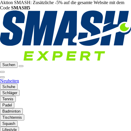
Aktion SMASH: Zusätzliche -5% auf die gesamte Website mit dem
Code
SMASH5
Suchen
Neuheiten
Schuhe
Schläger
Tennis
Padel
Badminton
Tischtennis
Squash
Lifestyle