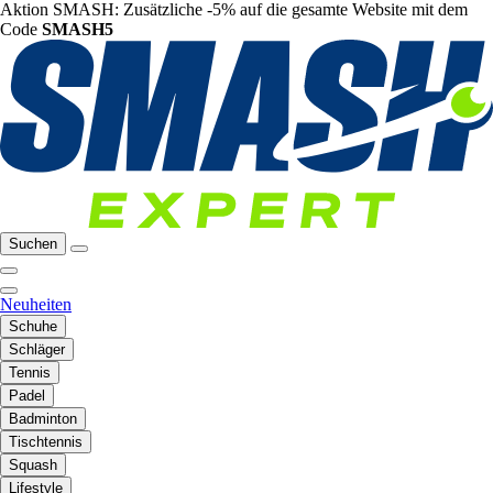
Aktion SMASH: Zusätzliche -5% auf die gesamte Website mit dem
Code
SMASH5
Suchen
Neuheiten
Schuhe
Schläger
Tennis
Padel
Badminton
Tischtennis
Squash
Lifestyle