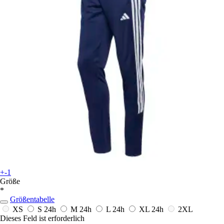
+-1
Größe
*
Größentabelle
XS
S
24h
M
24h
L
24h
XL
24h
2XL
Dieses Feld ist erforderlich