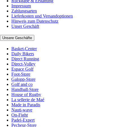
Rückgabe & Erstattung
Impressum
Zahlungsarten
Lieferkosten und Versandoptionen
Hinweis zum Datenschutz
Unser Geschäft
Unsere Geschäfte
Basket-Center
Daily Bikers
Direct Running
Direct-Volley
Espace Golf
Foot-Store
Galopp-Store
Golf and co
Handball-Store
House of Rugby
La sellerie de Maé
Made in Paradis
Nauti-wave
On-Fight
Padel-Expert
Pecheur-Store