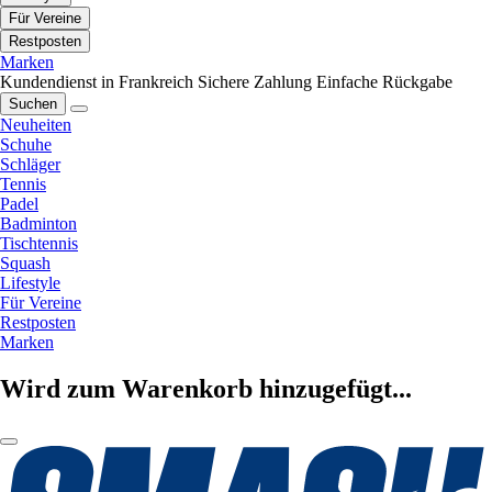
Für Vereine
Restposten
Marken
Kundendienst in Frankreich
Sichere Zahlung
Einfache Rückgabe
Suchen
Neuheiten
Schuhe
Schläger
Tennis
Padel
Badminton
Tischtennis
Squash
Lifestyle
Für Vereine
Restposten
Marken
Wird zum Warenkorb hinzugefügt...