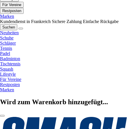
Für Vereine
Restposten
Marken
Kundendienst in Frankreich
Sichere Zahlung
Einfache Rückgabe
Suchen
Neuheiten
Schuhe
Schläger
Tennis
Padel
Badminton
Tischtennis
Squash
Lifestyle
Für Vereine
Restposten
Marken
Wird zum Warenkorb hinzugefügt...