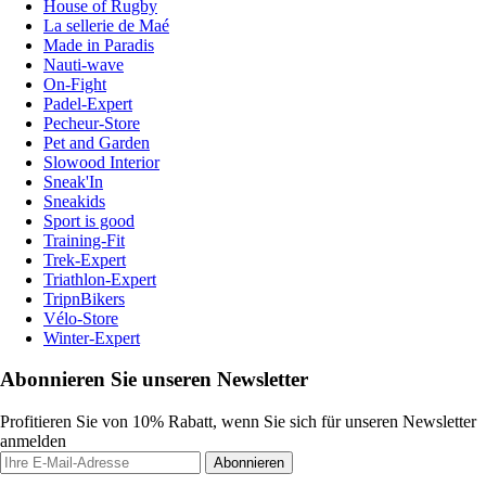
House of Rugby
La sellerie de Maé
Made in Paradis
Nauti-wave
On-Fight
Padel-Expert
Pecheur-Store
Pet and Garden
Slowood Interior
Sneak'In
Sneakids
Sport is good
Training-Fit
Trek-Expert
Triathlon-Expert
TripnBikers
Vélo-Store
Winter-Expert
Abonnieren Sie unseren Newsletter
Profitieren Sie von 10% Rabatt, wenn Sie sich für unseren Newsletter
anmelden
Abonnieren