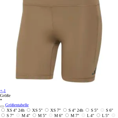
+-1
Größe
*
Größentabelle
XS 4"
24h
XS 5"
XS 7"
S 4"
24h
S 5"
S 6"
S 7"
M 4"
M 5"
M 6"
M 7"
L 4"
L 5"