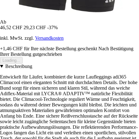
Ab
46,52 CHF
29,23 CHF
-37%
inkl. MwSt. zzgl.
Versandkosten
+1,46 CHF
für Ihre nächste Bestellung geschenkt
Nach Bestätigung
Ihrer Bestellung gutgeschrieben
Loading...
Beschreibung
Entwickelt für Läufer, kombiniert die kurze Laufleggings adi365
Climacool einen eleganten Schnitt mit durchdachten Details. Der hohe
Bund sorgt für einen sicheren und klaren Stil, während das weiche
Adiflex-Material mit LYCRA® ADAPTIV™ natürliche Flexibilität
bietet. Die Climacool-Technologie reguliert Wärme und Feuchtigkeit,
sodass du während deiner Bewegungen kühl bleibst. Die leichten und
atmungsaktiven Materialien gewährleisten optimalen Komfort von
Anfang bis Ende. Eine sichere Reißverschlusstasche auf der Rückseite
sowie leicht zugängliche Seitentaschen für kleine Gegenstände bieten
praktische Aufbewahrungslösungen. Die reflektierenden Performance-
Logos fangen das Licht ein und verleihen einen sportlichen, stilvollen
Touch, der sowohl für die Stadt als auch für die Laufbahn geeignet ist.