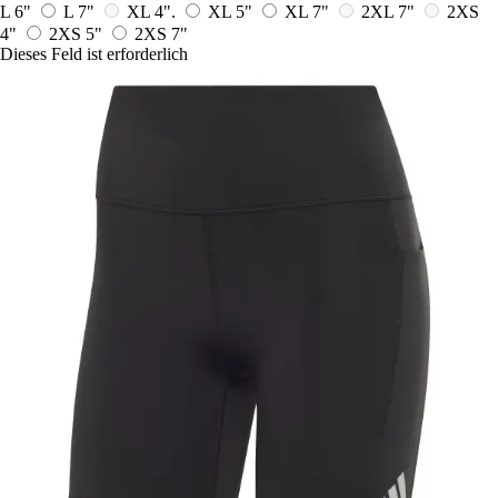
L 6"
L 7"
XL 4".
XL 5"
XL 7"
2XL 7"
2XS
4"
2XS 5"
2XS 7"
Dieses Feld ist erforderlich