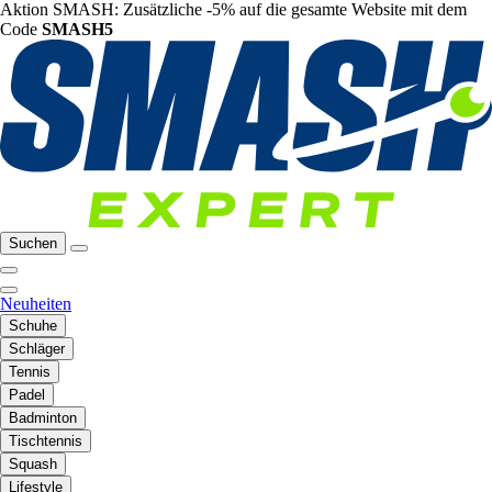
Aktion SMASH: Zusätzliche -5% auf die gesamte Website mit dem
Code
SMASH5
Suchen
Neuheiten
Schuhe
Schläger
Tennis
Padel
Badminton
Tischtennis
Squash
Lifestyle