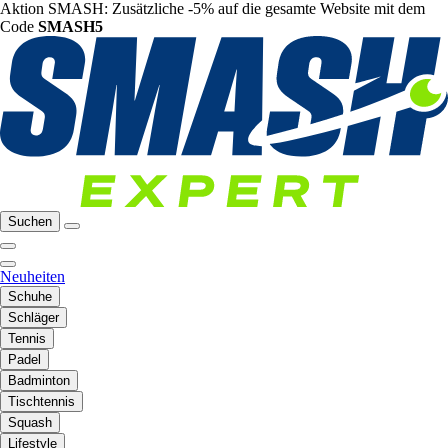
Aktion SMASH: Zusätzliche -5% auf die gesamte Website mit dem
Code
SMASH5
Suchen
Neuheiten
Schuhe
Schläger
Tennis
Padel
Badminton
Tischtennis
Squash
Lifestyle