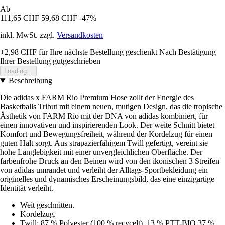
Ab
111,65 CHF
59,68 CHF
-47%
inkl. MwSt. zzgl.
Versandkosten
+2,98 CHF
für Ihre nächste Bestellung geschenkt
Nach Bestätigung
Ihrer Bestellung gutgeschrieben
Loading...
Beschreibung
Die adidas x FARM Rio Premium Hose zollt der Energie des
Basketballs Tribut mit einem neuen, mutigen Design, das die tropische
Ästhetik von FARM Rio mit der DNA von adidas kombiniert, für
einen innovativen und inspirierenden Look. Der weite Schnitt bietet
Komfort und Bewegungsfreiheit, während der Kordelzug für einen
guten Halt sorgt. Aus strapazierfähigem Twill gefertigt, vereint sie
hohe Langlebigkeit mit einer unvergleichlichen Oberfläche. Der
farbenfrohe Druck an den Beinen wird von den ikonischen 3 Streifen
von adidas umrandet und verleiht der Alltags-Sportbekleidung ein
originelles und dynamisches Erscheinungsbild, das eine einzigartige
Identität verleiht.
Weit geschnitten.
Kordelzug.
Twill: 87 % Polyester (100 % recycelt), 13 % PTT-BIO 37 %.