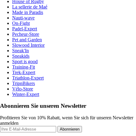
House of Rugby
La sellerie de Maé
Made in Paradis
Nauti-wave
On-Fight
Padel-Expert
Pecheur-Store
Pet and Garden
Slowood Interior
Sneak'In
Sneakids
Sport is good
Training-Fit
Trek-Expert
Triathlon-Expert
TripnBikers
Vélo-Store
Winter-Expert
Abonnieren Sie unseren Newsletter
Profitieren Sie von 10% Rabatt, wenn Sie sich für unseren Newsletter
anmelden
Abonnieren