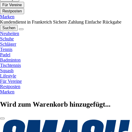
Für Vereine
Restposten
Marken
Kundendienst in Frankreich
Sichere Zahlung
Einfache Rückgabe
Suchen
Neuheiten
Schuhe
Schläger
Tennis
Padel
Badminton
Tischtennis
Squash
Lifestyle
Für Vereine
Restposten
Marken
Wird zum Warenkorb hinzugefügt...