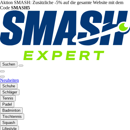
Aktion SMASH: Zusätzliche -5% auf die gesamte Website mit dem
Code
SMASH5
Suchen
Neuheiten
Schuhe
Schläger
Tennis
Padel
Badminton
Tischtennis
Squash
Lifestyle