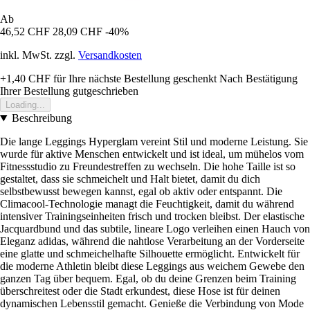
Ab
46,52 CHF
28,09 CHF
-40%
inkl. MwSt. zzgl.
Versandkosten
+1,40 CHF
für Ihre nächste Bestellung geschenkt
Nach Bestätigung
Ihrer Bestellung gutgeschrieben
Loading...
Beschreibung
Die lange Leggings Hyperglam vereint Stil und moderne Leistung. Sie
wurde für aktive Menschen entwickelt und ist ideal, um mühelos vom
Fitnessstudio zu Freundestreffen zu wechseln. Die hohe Taille ist so
gestaltet, dass sie schmeichelt und Halt bietet, damit du dich
selbstbewusst bewegen kannst, egal ob aktiv oder entspannt. Die
Climacool-Technologie managt die Feuchtigkeit, damit du während
intensiver Trainingseinheiten frisch und trocken bleibst. Der elastische
Jacquardbund und das subtile, lineare Logo verleihen einen Hauch von
Eleganz adidas, während die nahtlose Verarbeitung an der Vorderseite
eine glatte und schmeichelhafte Silhouette ermöglicht. Entwickelt für
die moderne Athletin bleibt diese Leggings aus weichem Gewebe den
ganzen Tag über bequem. Egal, ob du deine Grenzen beim Training
überschreitest oder die Stadt erkundest, diese Hose ist für deinen
dynamischen Lebensstil gemacht. Genieße die Verbindung von Mode