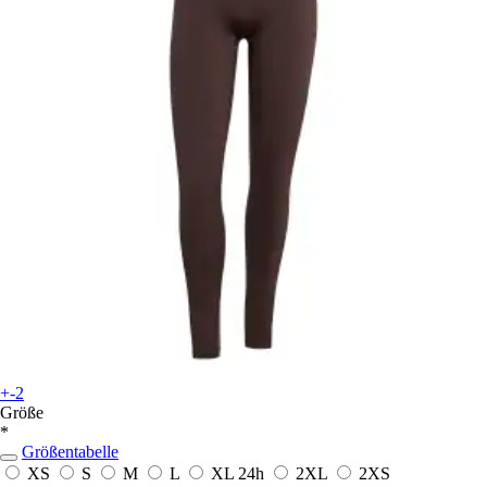
+-2
Größe
*
Größentabelle
XS
S
M
L
XL
24h
2XL
2XS