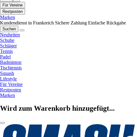
Für Vereine
Restposten
Marken
Kundendienst in Frankreich
Sichere Zahlung
Einfache Rückgabe
Suchen
Neuheiten
Schuhe
Schläger
Tennis
Padel
Badminton
Tischtennis
Squash
Lifestyle
Für Vereine
Restposten
Marken
Wird zum Warenkorb hinzugefügt...