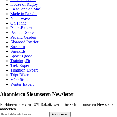
House of Rugby
La sellerie de Maé
Made in Paradis
Nauti-wave
On-Fight
Padel-Expert
Pecheur-Store
Pet and Garden
Slowood Interior
Sneak'In
Sneakids
Sport is good
Training-Fit
Trek-Expert
Triathlon-Expert
TripnBikers
Vélo-Store
Winter-Expert
Abonnieren Sie unseren Newsletter
Profitieren Sie von 10% Rabatt, wenn Sie sich für unseren Newsletter
anmelden
Abonnieren