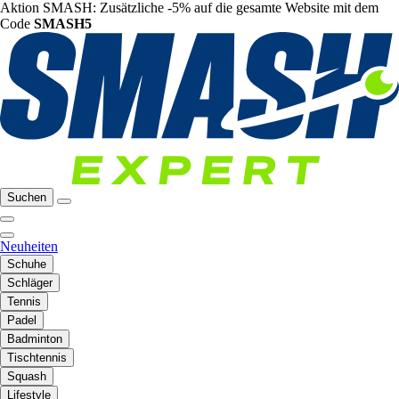
Aktion SMASH: Zusätzliche -5% auf die gesamte Website mit dem
Code
SMASH5
Suchen
Neuheiten
Schuhe
Schläger
Tennis
Padel
Badminton
Tischtennis
Squash
Lifestyle