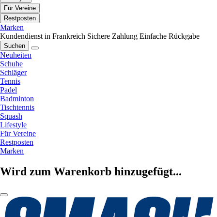
Für Vereine
Restposten
Marken
Kundendienst in Frankreich
Sichere Zahlung
Einfache Rückgabe
Suchen
Neuheiten
Schuhe
Schläger
Tennis
Padel
Badminton
Tischtennis
Squash
Lifestyle
Für Vereine
Restposten
Marken
Wird zum Warenkorb hinzugefügt...