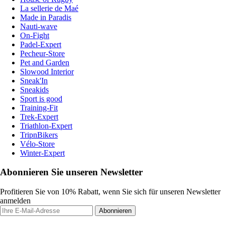
La sellerie de Maé
Made in Paradis
Nauti-wave
On-Fight
Padel-Expert
Pecheur-Store
Pet and Garden
Slowood Interior
Sneak'In
Sneakids
Sport is good
Training-Fit
Trek-Expert
Triathlon-Expert
TripnBikers
Vélo-Store
Winter-Expert
Abonnieren Sie unseren Newsletter
Profitieren Sie von 10% Rabatt, wenn Sie sich für unseren Newsletter
anmelden
Abonnieren