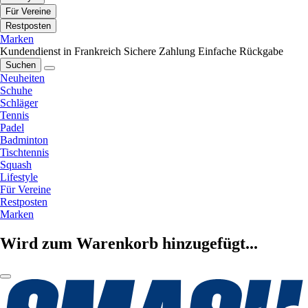
Für Vereine
Restposten
Marken
Kundendienst in Frankreich
Sichere Zahlung
Einfache Rückgabe
Suchen
Neuheiten
Schuhe
Schläger
Tennis
Padel
Badminton
Tischtennis
Squash
Lifestyle
Für Vereine
Restposten
Marken
Wird zum Warenkorb hinzugefügt...