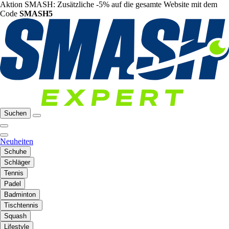
Aktion SMASH: Zusätzliche -5% auf die gesamte Website mit dem
Code
SMASH5
Suchen
Neuheiten
Schuhe
Schläger
Tennis
Padel
Badminton
Tischtennis
Squash
Lifestyle